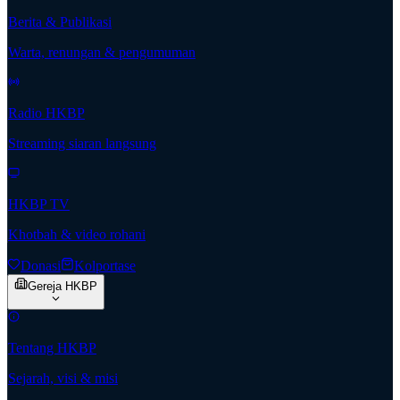
Berita & Publikasi
Warta, renungan & pengumuman
Radio HKBP
Streaming siaran langsung
HKBP TV
Khotbah & video rohani
Donasi
Kolportase
Gereja HKBP
Tentang HKBP
Sejarah, visi & misi