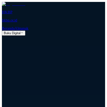
HKBP
hkbp.or.id
Beranda
Almanak
Buku Digital