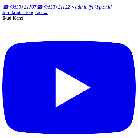
☎ (0633) 21707
☎ (0633) 21122
✉ admin@hkbp.or.id
Info kontak lengkap →
Ikuti Kami