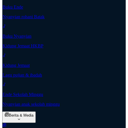
Buku Ende
Nyanyian rohani Batak
Buku Nyanyian
Kidung Jemaat HKBP
Kidung Jemaat
Lagu pujian & ibadah
Ende Sekolah Minggu
Nyanyian anak sekolah minggu
Berita & Media