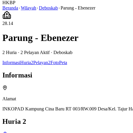
HKBP
Beranda
Wilayah
Deboskab
Parung - Ebenezer
28.14
Parung - Ebenezer
2
Huria ·
2
Pelayan Aktif
·
Deboskab
Informasi
Huria
2
Pelayan
2
Foto
Peta
Informasi
Alamat
INKOPAD Kampung Cina Baru RT 003/RW.009 Desa/Kel. Tajur Hala
Huria
2