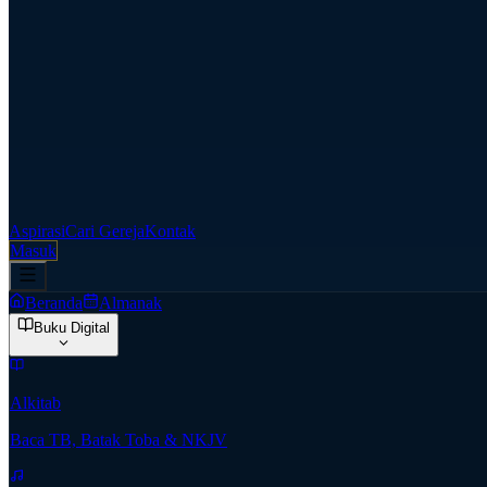
Aspirasi
Cari Gereja
Kontak
Masuk
Beranda
Almanak
Buku Digital
Alkitab
Baca TB, Batak Toba & NKJV