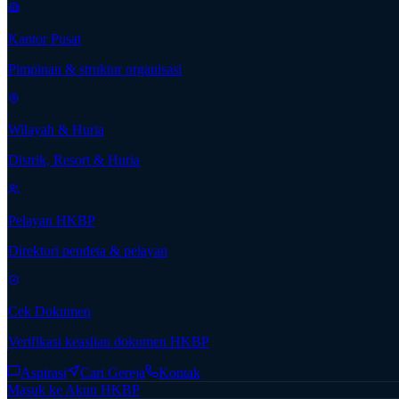
Kantor Pusat
Pimpinan & struktur organisasi
Wilayah & Huria
Distrik, Resort & Huria
Pelayan HKBP
Direktori pendeta & pelayan
Cek Dokumen
Verifikasi keaslian dokumen HKBP
Aspirasi
Cari Gereja
Kontak
Masuk ke Akun HKBP