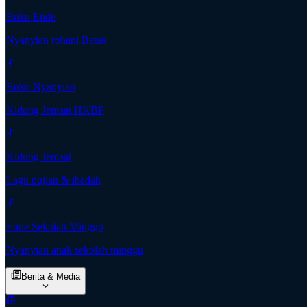
Buku Ende
Nyanyian rohani Batak
Buku Nyanyian
Kidung Jemaat HKBP
Kidung Jemaat
Lagu pujian & ibadah
Ende Sekolah Minggu
Nyanyian anak sekolah minggu
Berita & Media