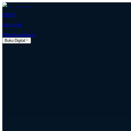
HKBP
hkbp.or.id
Beranda
Almanak
Buku Digital