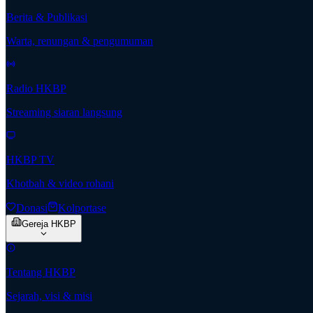
Berita & Publikasi
Warta, renungan & pengumuman
Radio HKBP
Streaming siaran langsung
HKBP TV
Khotbah & video rohani
Donasi
Kolportase
Gereja HKBP
Tentang HKBP
Sejarah, visi & misi