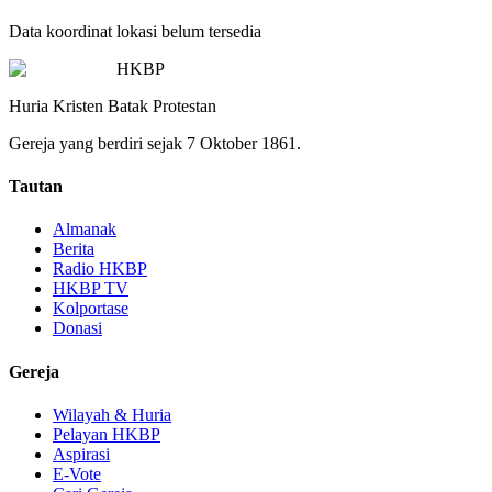
Data koordinat lokasi belum tersedia
HKBP
Huria Kristen Batak Protestan
Gereja yang berdiri sejak 7 Oktober 1861.
Tautan
Almanak
Berita
Radio HKBP
HKBP TV
Kolportase
Donasi
Gereja
Wilayah & Huria
Pelayan HKBP
Aspirasi
E-Vote