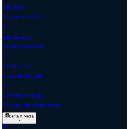
Buku Ende
Nyanyian rohani Batak
Buku Nyanyian
Kidung Jemaat HKBP
Kidung Jemaat
Lagu pujian & ibadah
Ende Sekolah Minggu
Nyanyian anak sekolah minggu
Berita & Media