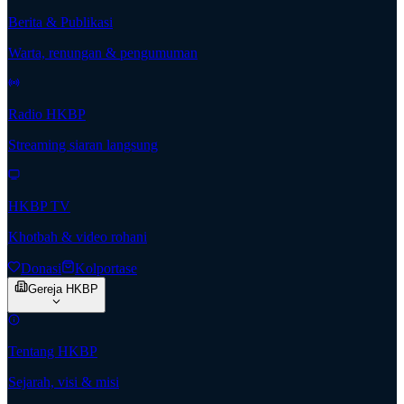
Berita & Publikasi
Warta, renungan & pengumuman
Radio HKBP
Streaming siaran langsung
HKBP TV
Khotbah & video rohani
Donasi
Kolportase
Gereja HKBP
Tentang HKBP
Sejarah, visi & misi