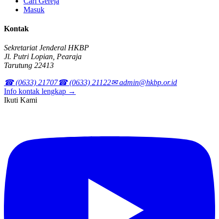
Cari Gereja
Masuk
Kontak
Sekretariat Jenderal HKBP
Jl. Putri Lopian, Pearaja
Tarutung 22413
☎ (0633) 21707
☎ (0633) 21122
✉ admin@hkbp.or.id
Info kontak lengkap →
Ikuti Kami