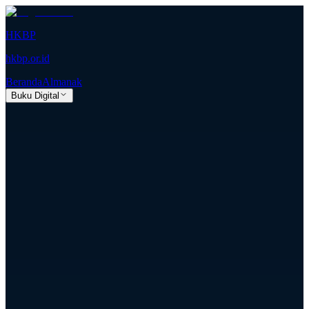
HKBP
hkbp.or.id
Beranda
Almanak
Buku Digital