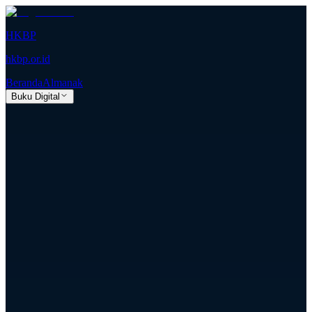
HKBP
hkbp.or.id
Beranda
Almanak
Buku Digital