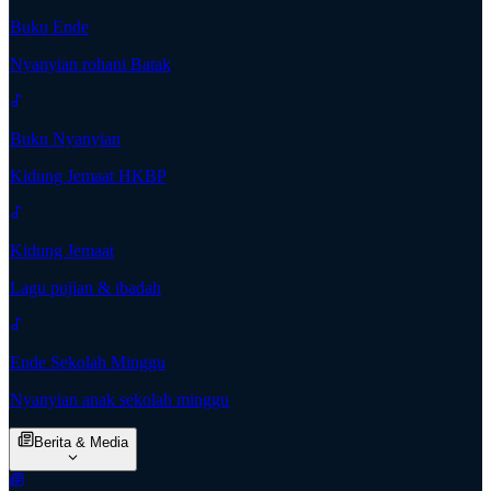
Buku Ende
Nyanyian rohani Batak
Buku Nyanyian
Kidung Jemaat HKBP
Kidung Jemaat
Lagu pujian & ibadah
Ende Sekolah Minggu
Nyanyian anak sekolah minggu
Berita & Media