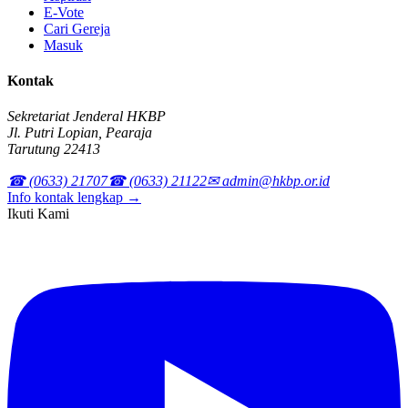
E-Vote
Cari Gereja
Masuk
Kontak
Sekretariat Jenderal HKBP
Jl. Putri Lopian, Pearaja
Tarutung 22413
☎ (0633) 21707
☎ (0633) 21122
✉ admin@hkbp.or.id
Info kontak lengkap →
Ikuti Kami