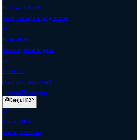
Berita & Publikasi
Warta, renungan & pengumuman
Radio HKBP
Streaming siaran langsung
HKBP TV
Khotbah & video rohani
Donasi
Kolportase
Gereja HKBP
Tentang HKBP
Sejarah, visi & misi