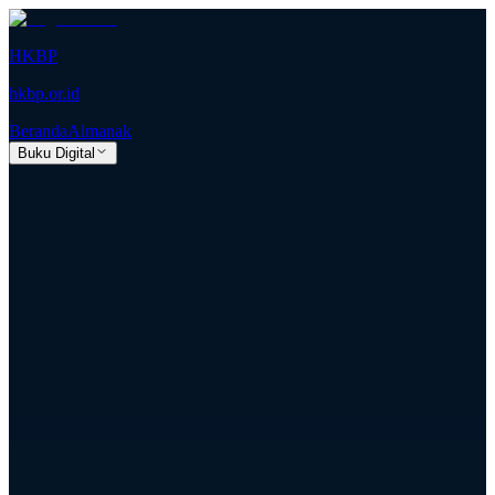
HKBP
hkbp.or.id
Beranda
Almanak
Buku Digital