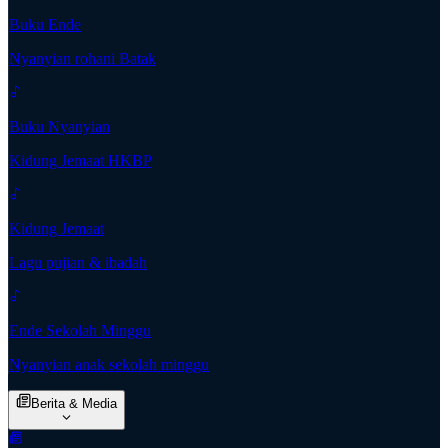
Buku Ende
Nyanyian rohani Batak
Buku Nyanyian
Kidung Jemaat HKBP
Kidung Jemaat
Lagu pujian & ibadah
Ende Sekolah Minggu
Nyanyian anak sekolah minggu
Berita & Media