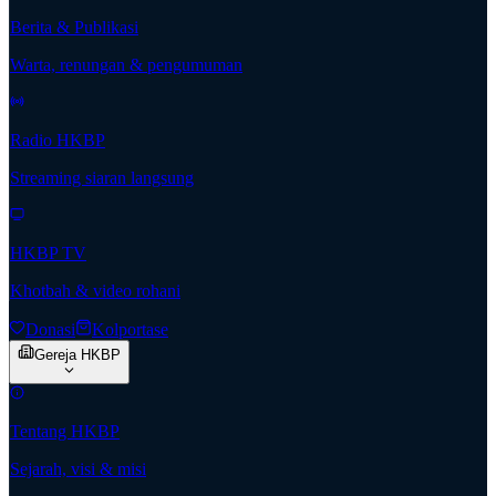
Berita & Publikasi
Warta, renungan & pengumuman
Radio HKBP
Streaming siaran langsung
HKBP TV
Khotbah & video rohani
Donasi
Kolportase
Gereja HKBP
Tentang HKBP
Sejarah, visi & misi