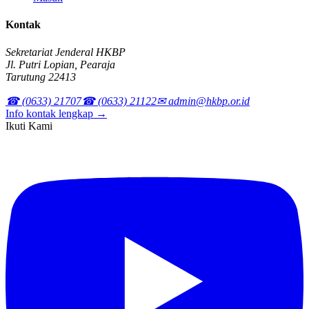
Kontak
Sekretariat Jenderal HKBP
Jl. Putri Lopian, Pearaja
Tarutung 22413
☎ (0633) 21707
☎ (0633) 21122
✉ admin@hkbp.or.id
Info kontak lengkap →
Ikuti Kami