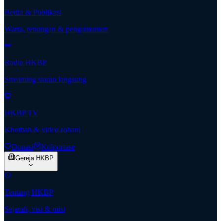
Berita & Publikasi
Warta, renungan & pengumuman
Radio HKBP
Streaming siaran langsung
HKBP TV
Khotbah & video rohani
Donasi
Kolportase
Gereja HKBP
Tentang HKBP
Sejarah, visi & misi