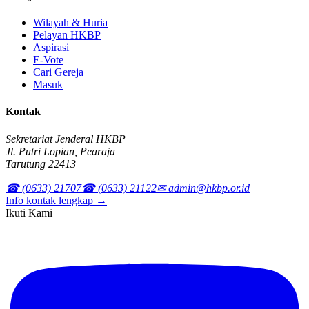
Wilayah & Huria
Pelayan HKBP
Aspirasi
E-Vote
Cari Gereja
Masuk
Kontak
Sekretariat Jenderal HKBP
Jl. Putri Lopian, Pearaja
Tarutung 22413
☎ (0633) 21707
☎ (0633) 21122
✉ admin@hkbp.or.id
Info kontak lengkap →
Ikuti Kami