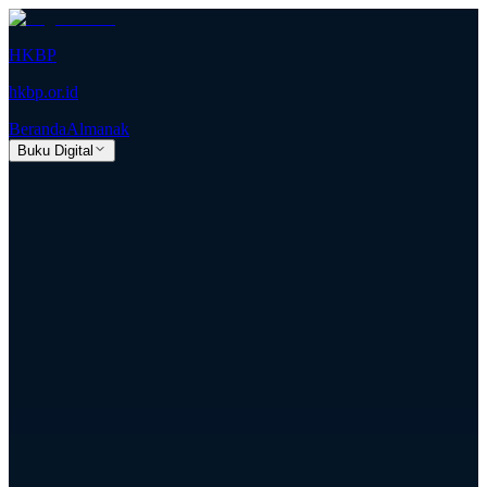
HKBP
hkbp.or.id
Beranda
Almanak
Buku Digital