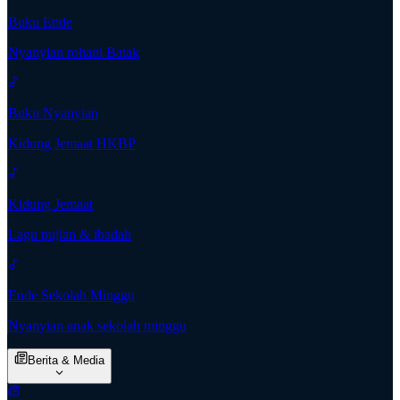
Buku Ende
Nyanyian rohani Batak
Buku Nyanyian
Kidung Jemaat HKBP
Kidung Jemaat
Lagu pujian & ibadah
Ende Sekolah Minggu
Nyanyian anak sekolah minggu
Berita & Media