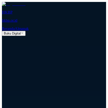
HKBP
hkbp.or.id
Beranda
Almanak
Buku Digital