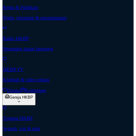
Berita & Publikasi
Warta, renungan & pengumuman
Radio HKBP
Streaming siaran langsung
HKBP TV
Khotbah & video rohani
Donasi
Kolportase
Gereja HKBP
Tentang HKBP
Sejarah, visi & misi