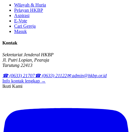
Wilayah & Huria
Pelayan HKBP
Aspirasi
E-Vote
Cari Gereja
Masuk
Kontak
Sekretariat Jenderal HKBP
Jl. Putri Lopian, Pearaja
Tarutung 22413
☎ (0633) 21707
☎ (0633) 21122
✉ admin@hkbp.or.id
Info kontak lengkap →
Ikuti Kami