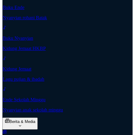
Buku Ende
Nyanyian rohani Batak
Buku Nyanyian
Kidung Jemaat HKBP
Kidung Jemaat
Lagu pujian & ibadah
Ende Sekolah Minggu
Nyanyian anak sekolah minggu
Berita & Media