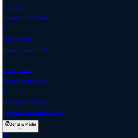
Buku Ende
Nyanyian rohani Batak
Buku Nyanyian
Kidung Jemaat HKBP
Kidung Jemaat
Lagu pujian & ibadah
Ende Sekolah Minggu
Nyanyian anak sekolah minggu
Berita & Media