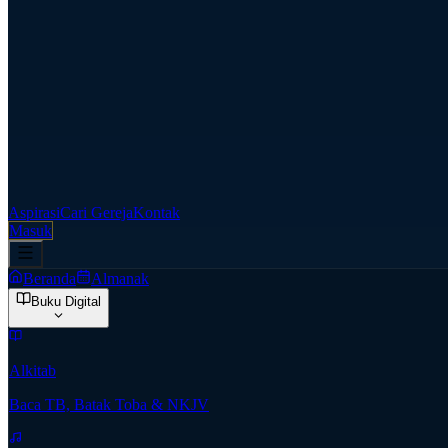
Aspirasi
Cari Gereja
Kontak
Masuk
Beranda
Almanak
Buku Digital
Alkitab
Baca TB, Batak Toba & NKJV