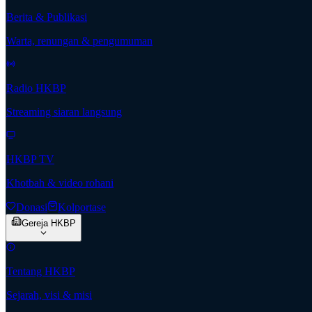
Berita & Publikasi
Warta, renungan & pengumuman
Radio HKBP
Streaming siaran langsung
HKBP TV
Khotbah & video rohani
Donasi
Kolportase
Gereja HKBP
Tentang HKBP
Sejarah, visi & misi