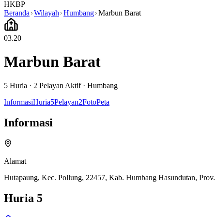
HKBP
Beranda
Wilayah
Humbang
Marbun Barat
03.20
Marbun Barat
5
Huria ·
2
Pelayan Aktif
·
Humbang
Informasi
Huria
5
Pelayan
2
Foto
Peta
Informasi
Alamat
Hutapaung, Kec. Pollung, 22457, Kab. Humbang Hasundutan, Prov.
Huria
5