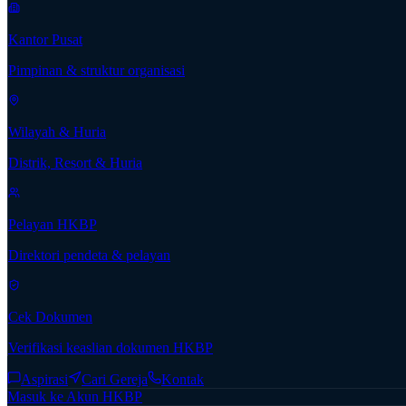
Kantor Pusat
Pimpinan & struktur organisasi
Wilayah & Huria
Distrik, Resort & Huria
Pelayan HKBP
Direktori pendeta & pelayan
Cek Dokumen
Verifikasi keaslian dokumen HKBP
Aspirasi
Cari Gereja
Kontak
Masuk ke Akun HKBP