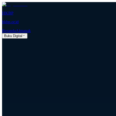
HKBP
hkbp.or.id
Beranda
Almanak
Buku Digital