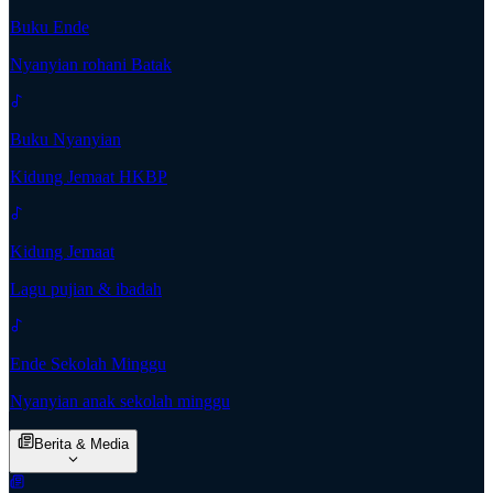
Buku Ende
Nyanyian rohani Batak
Buku Nyanyian
Kidung Jemaat HKBP
Kidung Jemaat
Lagu pujian & ibadah
Ende Sekolah Minggu
Nyanyian anak sekolah minggu
Berita & Media