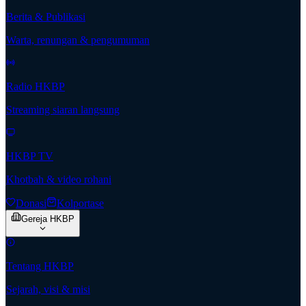
Berita & Publikasi
Warta, renungan & pengumuman
Radio HKBP
Streaming siaran langsung
HKBP TV
Khotbah & video rohani
Donasi
Kolportase
Gereja HKBP
Tentang HKBP
Sejarah, visi & misi