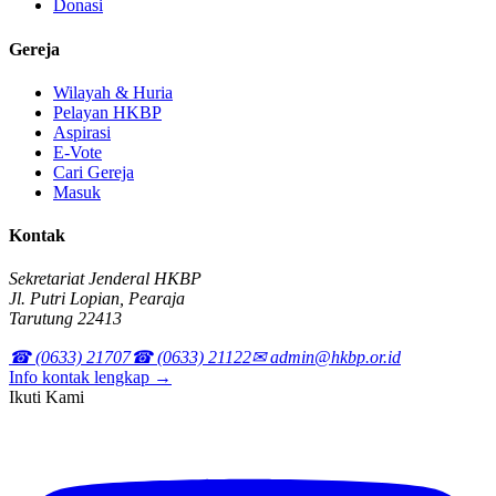
Donasi
Gereja
Wilayah & Huria
Pelayan HKBP
Aspirasi
E-Vote
Cari Gereja
Masuk
Kontak
Sekretariat Jenderal HKBP
Jl. Putri Lopian, Pearaja
Tarutung 22413
☎ (0633) 21707
☎ (0633) 21122
✉ admin@hkbp.or.id
Info kontak lengkap →
Ikuti Kami