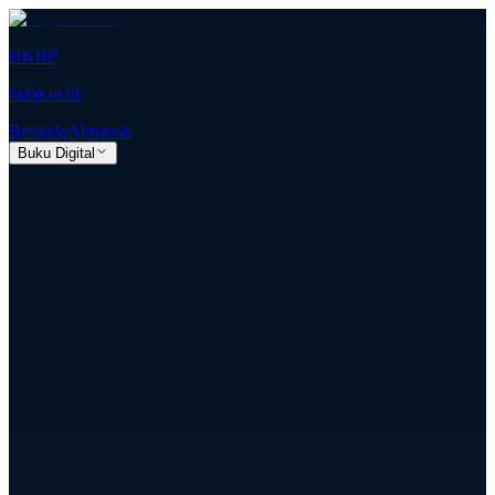
HKBP
hkbp.or.id
Beranda
Almanak
Buku Digital