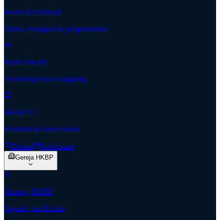
Berita & Publikasi
Warta, renungan & pengumuman
Radio HKBP
Streaming siaran langsung
HKBP TV
Khotbah & video rohani
Donasi
Kolportase
Gereja HKBP
Tentang HKBP
Sejarah, visi & misi