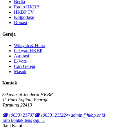
Berita
Radio HKBP
HKBP TV
Kolportase
Donasi
Gereja
Wilayah & Huria
Pelayan HKBP
Aspirasi
E-Vote
Cari Gereja
Masuk
Kontak
Sekretariat Jenderal HKBP
Jl. Putri Lopian, Pearaja
Tarutung 22413
☎ (0633) 21707
☎ (0633) 21122
✉ admin@hkbp.or.id
Info kontak lengkap →
Ikuti Kami