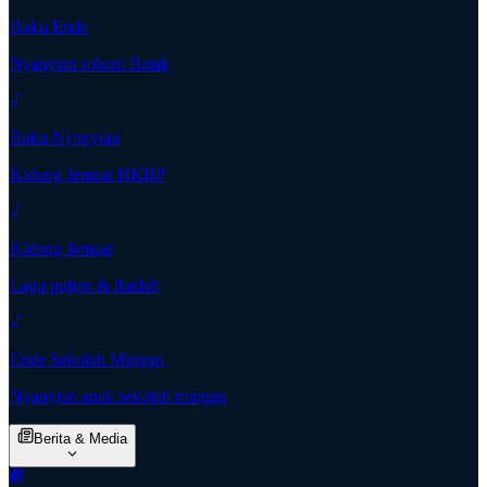
Buku Ende
Nyanyian rohani Batak
Buku Nyanyian
Kidung Jemaat HKBP
Kidung Jemaat
Lagu pujian & ibadah
Ende Sekolah Minggu
Nyanyian anak sekolah minggu
Berita & Media