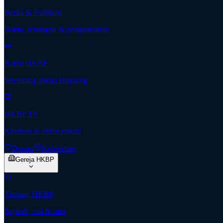
Berita & Publikasi
Warta, renungan & pengumuman
Radio HKBP
Streaming siaran langsung
HKBP TV
Khotbah & video rohani
Donasi
Kolportase
Gereja HKBP
Tentang HKBP
Sejarah, visi & misi