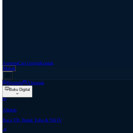
Aspirasi
Cari Gereja
Kontak
Masuk
Beranda
Almanak
Buku Digital
Alkitab
Baca TB, Batak Toba & NKJV