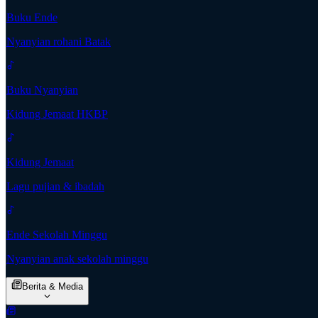
Buku Ende
Nyanyian rohani Batak
Buku Nyanyian
Kidung Jemaat HKBP
Kidung Jemaat
Lagu pujian & ibadah
Ende Sekolah Minggu
Nyanyian anak sekolah minggu
Berita & Media