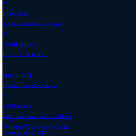
Kantor Pusat
Pimpinan & struktur organisasi
Wilayah & Huria
Distrik, Resort & Huria
Pelayan HKBP
Direktori pendeta & pelayan
Cek Dokumen
Verifikasi keaslian dokumen HKBP
Aspirasi
Cari Gereja
Kontak
Masuk ke Akun HKBP