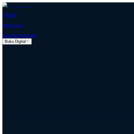
HKBP
hkbp.or.id
Beranda
Almanak
Buku Digital