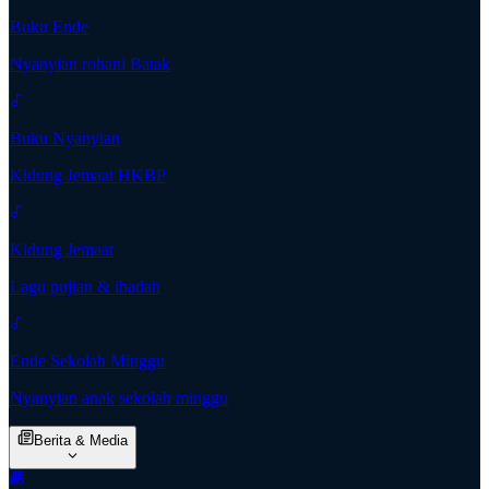
Buku Ende
Nyanyian rohani Batak
Buku Nyanyian
Kidung Jemaat HKBP
Kidung Jemaat
Lagu pujian & ibadah
Ende Sekolah Minggu
Nyanyian anak sekolah minggu
Berita & Media