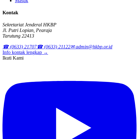
Masuk
Kontak
Sekretariat Jenderal HKBP
Jl. Putri Lopian, Pearaja
Tarutung 22413
☎ (0633) 21707
☎ (0633) 21122
✉ admin@hkbp.or.id
Info kontak lengkap →
Ikuti Kami