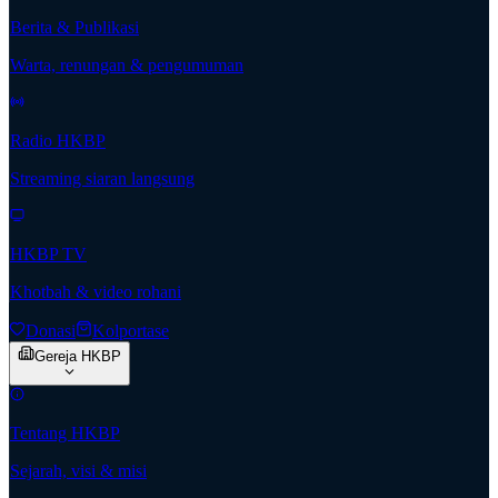
Berita & Publikasi
Warta, renungan & pengumuman
Radio HKBP
Streaming siaran langsung
HKBP TV
Khotbah & video rohani
Donasi
Kolportase
Gereja HKBP
Tentang HKBP
Sejarah, visi & misi