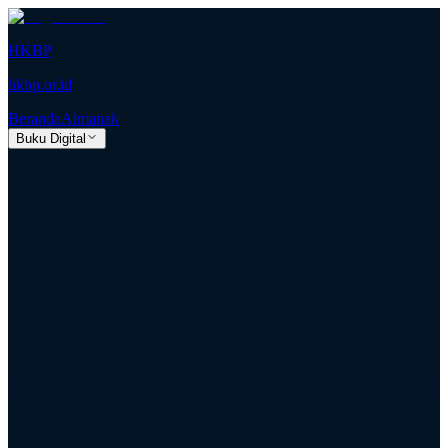
HKBP
hkbp.or.id
Beranda
Almanak
Buku Digital