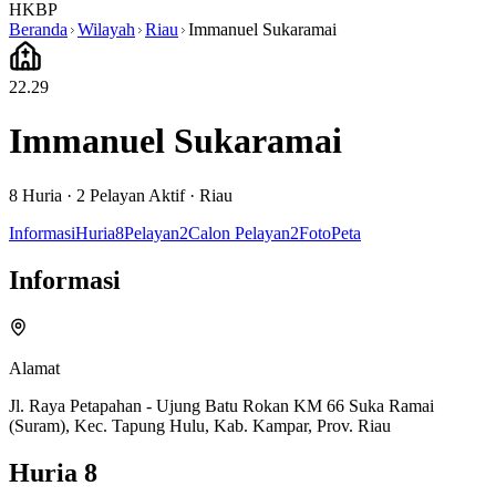
HKBP
Beranda
Wilayah
Riau
Immanuel Sukaramai
22.29
Immanuel Sukaramai
8
Huria ·
2
Pelayan Aktif
·
Riau
Informasi
Huria
8
Pelayan
2
Calon Pelayan
2
Foto
Peta
Informasi
Alamat
Jl. Raya Petapahan - Ujung Batu Rokan KM 66 Suka Ramai
(Suram), Kec. Tapung Hulu, Kab. Kampar, Prov. Riau
Huria
8