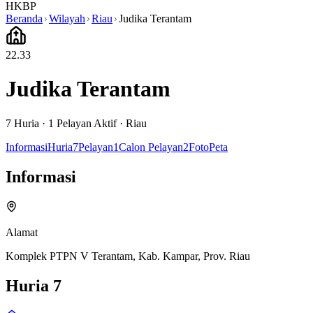
HKBP
Beranda
Wilayah
Riau
Judika Terantam
22.33
Judika Terantam
7
Huria ·
1
Pelayan Aktif
·
Riau
Informasi
Huria
7
Pelayan
1
Calon Pelayan
2
Foto
Peta
Informasi
Alamat
Komplek PTPN V Terantam, Kab. Kampar, Prov. Riau
Huria
7