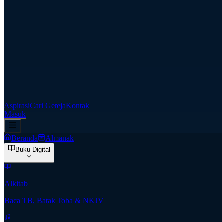
Aspirasi
Cari Gereja
Kontak
Masuk
Beranda
Almanak
Buku Digital
Alkitab
Baca TB, Batak Toba & NKJV