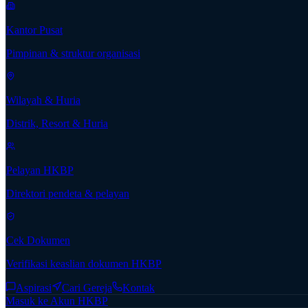
Kantor Pusat
Pimpinan & struktur organisasi
Wilayah & Huria
Distrik, Resort & Huria
Pelayan HKBP
Direktori pendeta & pelayan
Cek Dokumen
Verifikasi keaslian dokumen HKBP
Aspirasi
Cari Gereja
Kontak
Masuk ke Akun HKBP