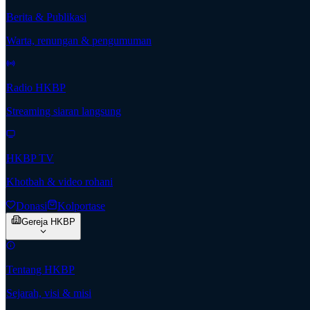
Berita & Publikasi
Warta, renungan & pengumuman
Radio HKBP
Streaming siaran langsung
HKBP TV
Khotbah & video rohani
Donasi
Kolportase
Gereja HKBP
Tentang HKBP
Sejarah, visi & misi