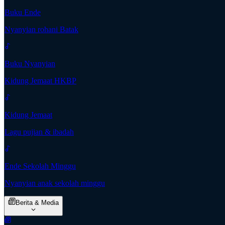
Buku Ende
Nyanyian rohani Batak
Buku Nyanyian
Kidung Jemaat HKBP
Kidung Jemaat
Lagu pujian & ibadah
Ende Sekolah Minggu
Nyanyian anak sekolah minggu
Berita & Media