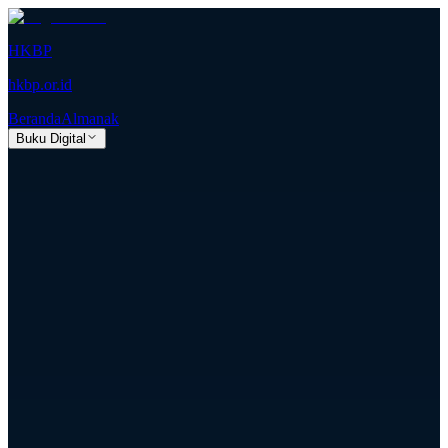
HKBP
hkbp.or.id
Beranda
Almanak
Buku Digital