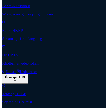
Berita & Publikasi
Warta, renungan & pengumuman
Radio HKBP
Streaming siaran langsung
HKBP TV
Khotbah & video rohani
Donasi
Kolportase
Gereja HKBP
Tentang HKBP
Sejarah, visi & misi