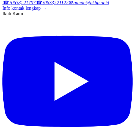
☎ (0633) 21707
☎ (0633) 21122
✉ admin@hkbp.or.id
Info kontak lengkap →
Ikuti Kami