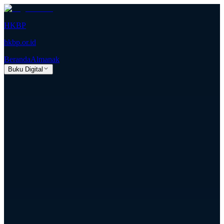
HKBP
hkbp.or.id
Beranda
Almanak
Buku Digital