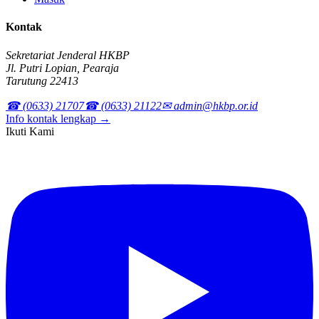
Kontak
Sekretariat Jenderal HKBP
Jl. Putri Lopian, Pearaja
Tarutung 22413
☎ (0633) 21707
☎ (0633) 21122
✉ admin@hkbp.or.id
Info kontak lengkap →
Ikuti Kami