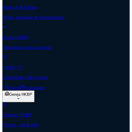
Berita & Publikasi
Warta, renungan & pengumuman
Radio HKBP
Streaming siaran langsung
HKBP TV
Khotbah & video rohani
Donasi
Kolportase
Gereja HKBP
Tentang HKBP
Sejarah, visi & misi