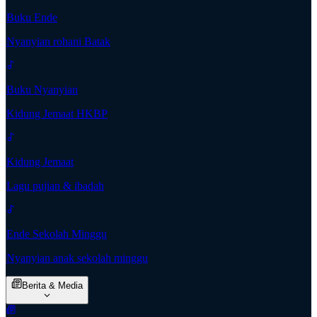
Buku Ende
Nyanyian rohani Batak
Buku Nyanyian
Kidung Jemaat HKBP
Kidung Jemaat
Lagu pujian & ibadah
Ende Sekolah Minggu
Nyanyian anak sekolah minggu
Berita & Media