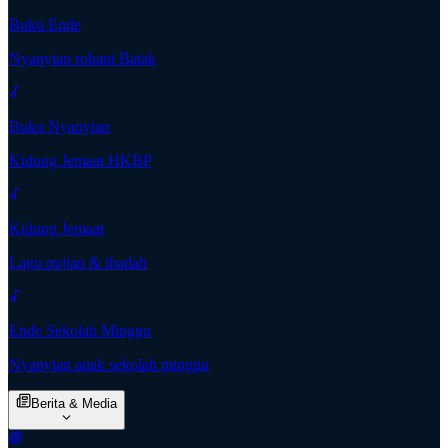
Buku Ende
Nyanyian rohani Batak
Buku Nyanyian
Kidung Jemaat HKBP
Kidung Jemaat
Lagu pujian & ibadah
Ende Sekolah Minggu
Nyanyian anak sekolah minggu
Berita & Media