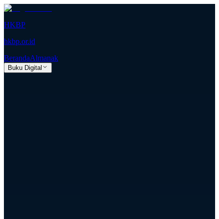
HKBP
hkbp.or.id
Beranda
Almanak
Buku Digital