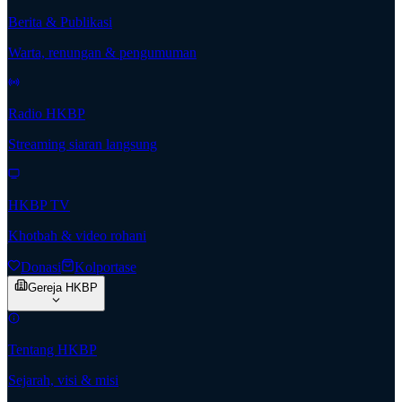
Berita & Publikasi
Warta, renungan & pengumuman
Radio HKBP
Streaming siaran langsung
HKBP TV
Khotbah & video rohani
Donasi
Kolportase
Gereja HKBP
Tentang HKBP
Sejarah, visi & misi