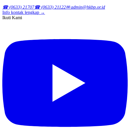
☎ (0633) 21707
☎ (0633) 21122
✉ admin@hkbp.or.id
Info kontak lengkap →
Ikuti Kami