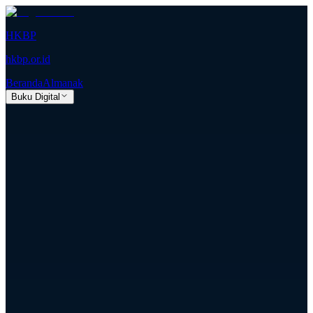
HKBP
hkbp.or.id
Beranda
Almanak
Buku Digital