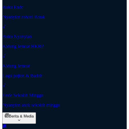
Buku Ende
Nyanyian rohani Batak
Buku Nyanyian
Kidung Jemaat HKBP
Kidung Jemaat
Lagu pujian & ibadah
Ende Sekolah Minggu
Nyanyian anak sekolah minggu
Berita & Media