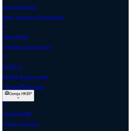
Berita & Publikasi
Warta, renungan & pengumuman
Radio HKBP
Streaming siaran langsung
HKBP TV
Khotbah & video rohani
Donasi
Kolportase
Gereja HKBP
Tentang HKBP
Sejarah, visi & misi