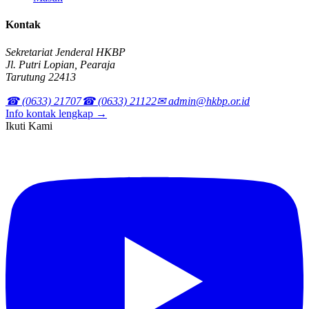
Kontak
Sekretariat Jenderal HKBP
Jl. Putri Lopian, Pearaja
Tarutung 22413
☎ (0633) 21707
☎ (0633) 21122
✉ admin@hkbp.or.id
Info kontak lengkap →
Ikuti Kami