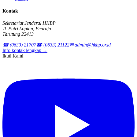
Kontak
Sekretariat Jenderal HKBP
Jl. Putri Lopian, Pearaja
Tarutung 22413
☎ (0633) 21707
☎ (0633) 21122
✉ admin@hkbp.or.id
Info kontak lengkap →
Ikuti Kami