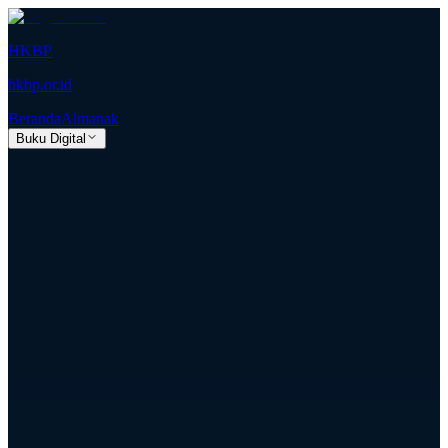
HKBP
hkbp.or.id
Beranda
Almanak
Buku Digital