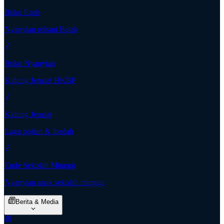
Buku Ende
Nyanyian rohani Batak
Buku Nyanyian
Kidung Jemaat HKBP
Kidung Jemaat
Lagu pujian & ibadah
Ende Sekolah Minggu
Nyanyian anak sekolah minggu
Berita & Media