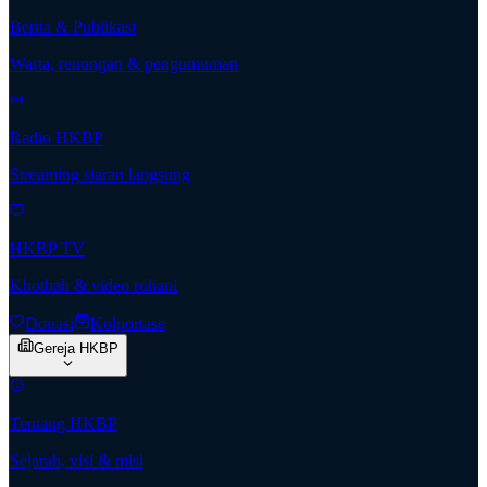
Berita & Publikasi
Warta, renungan & pengumuman
Radio HKBP
Streaming siaran langsung
HKBP TV
Khotbah & video rohani
Donasi
Kolportase
Gereja HKBP
Tentang HKBP
Sejarah, visi & misi