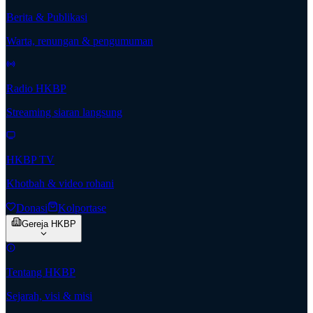
Berita & Publikasi
Warta, renungan & pengumuman
Radio HKBP
Streaming siaran langsung
HKBP TV
Khotbah & video rohani
Donasi
Kolportase
Gereja HKBP
Tentang HKBP
Sejarah, visi & misi