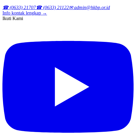
☎ (0633) 21707
☎ (0633) 21122
✉ admin@hkbp.or.id
Info kontak lengkap →
Ikuti Kami