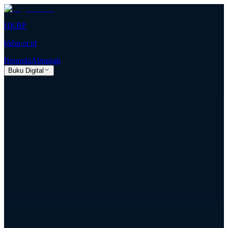
HKBP
hkbp.or.id
Beranda
Almanak
Buku Digital