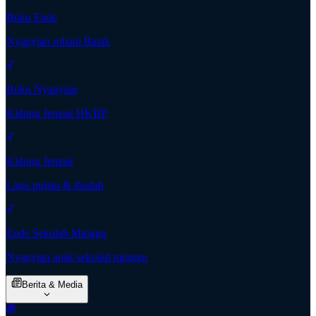
Buku Ende
Nyanyian rohani Batak
Buku Nyanyian
Kidung Jemaat HKBP
Kidung Jemaat
Lagu pujian & ibadah
Ende Sekolah Minggu
Nyanyian anak sekolah minggu
Berita & Media