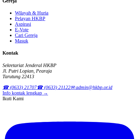
Gereja
Wilayah & Huria
Pelayan HKBP
Aspirasi
E-Vote
Cari Gereja
Masuk
Kontak
Sekretariat Jenderal HKBP
Jl. Putri Lopian, Pearaja
Tarutung 22413
☎ (0633) 21707
☎ (0633) 21122
✉ admin@hkbp.or.id
Info kontak lengkap →
Ikuti Kami