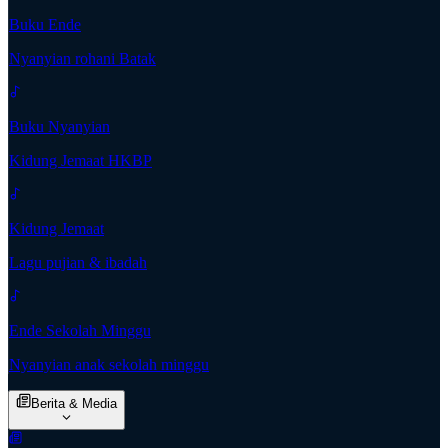
Buku Ende
Nyanyian rohani Batak
Buku Nyanyian
Kidung Jemaat HKBP
Kidung Jemaat
Lagu pujian & ibadah
Ende Sekolah Minggu
Nyanyian anak sekolah minggu
Berita & Media