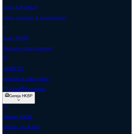
Berita & Publikasi
Warta, renungan & pengumuman
Radio HKBP
Streaming siaran langsung
HKBP TV
Khotbah & video rohani
Donasi
Kolportase
Gereja HKBP
Tentang HKBP
Sejarah, visi & misi