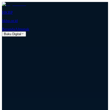
HKBP
hkbp.or.id
Beranda
Almanak
Buku Digital