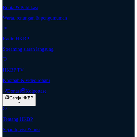
Berita & Publikasi
Warta, renungan & pengumuman
Radio HKBP
Streaming siaran langsung
HKBP TV
Khotbah & video rohani
Donasi
Kolportase
Gereja HKBP
Tentang HKBP
Sejarah, visi & misi