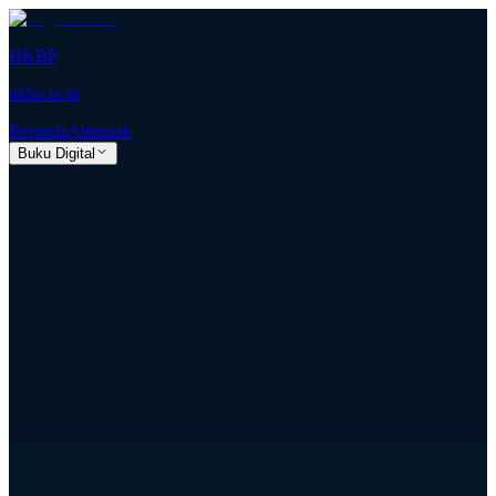
HKBP
hkbp.or.id
Beranda
Almanak
Buku Digital