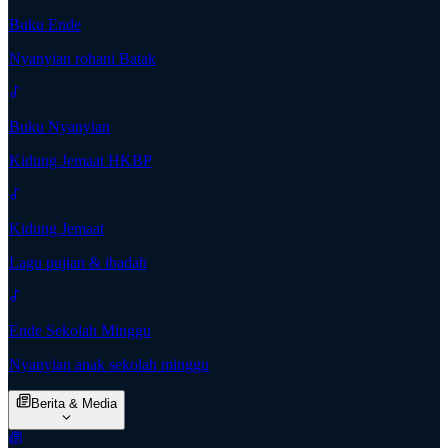
Buku Ende
Nyanyian rohani Batak
Buku Nyanyian
Kidung Jemaat HKBP
Kidung Jemaat
Lagu pujian & ibadah
Ende Sekolah Minggu
Nyanyian anak sekolah minggu
Berita & Media