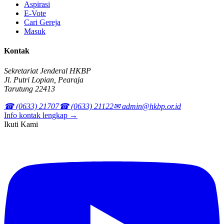
Aspirasi
E-Vote
Cari Gereja
Masuk
Kontak
Sekretariat Jenderal HKBP
Jl. Putri Lopian, Pearaja
Tarutung 22413
☎ (0633) 21707
☎ (0633) 21122
✉ admin@hkbp.or.id
Info kontak lengkap →
Ikuti Kami