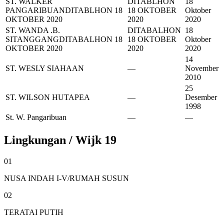
ST. WALKER
DITABLHON
18
PANGARIBUAN
DITABLHON 18
18 OKTOBER
Oktober
OKTOBER 2020
2020
2020
ST. WANDA .B.
DITABALHON
18
SITANGGANG
DITABALHON 18
18 OKTOBER
Oktober
OKTOBER 2020
2020
2020
14
ST. WESLY SIAHAAN
—
November
2010
25
ST. WILSON HUTAPEA
—
Desember
1998
St. W. Pangaribuan
—
—
Lingkungan / Wijk
19
01
NUSA INDAH I-V/RUMAH SUSUN
02
TERATAI PUTIH