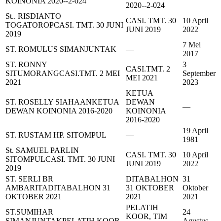
KOINONIA 2020--2-024
2020--2-024
St.. RISDIANTO
CASI. TMT. 30
10 April
TOGATOROP
CASI. TMT. 30 JUNI
JUNI 2019
2022
2019
7 Mei
ST. ROMULUS SIMANJUNTAK
—
2017
ST. RONNY
3
CASI.TMT. 2
SITUMORANG
CASI.TMT. 2 MEI
September
MEI 2021
2021
2023
KETUA
ST. ROSELLY SIAHAAN
KETUA
DEWAN
—
DEWAN KOINONIA 2016-2020
KOINONIA
2016-2020
19 April
ST. RUSTAM HP. SITOMPUL
—
1981
St. SAMUEL PARLIN
CASI. TMT. 30
10 April
SITOMPUL
CASI. TMT. 30 JUNI
JUNI 2019
2022
2019
ST. SERLI BR
DITABALHON
31
AMBARITA
DITABALHON 31
31 OKTOBER
Oktober
OKTOBER 2021
2021
2021
PELATIH
ST.SUMIHAR
24
KOOR, TIM
SIMANJUNTAK
PELATIH KOOR,
Agustus