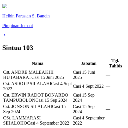
Helbin Parasian S. Bancin
Pimpinan Jemaat
Sintua
103
Tgl.
Nama
Jabatan
Tahbis
Cst. ANDRE MALEAKHI
Casi 15 Juni
—
HUTABARAT
Casi 15 Juni 2025
2025
Cst. ASIRO P SILALAHI
Casi 4 Sept
Casi 4 Sept 2022
—
2022
Cst. ERWIN RADOT BONARDO
Casi 15 Sep
—
TAMPUBOLON
Casi 15 Sep 2024
2024
Cst. JONSON SILALAHI
Casi 15
Casi 15 Sep
—
Sep 2024
2024
CSt. LAMMARASI
Casi 4 September
—
SIHALOHO
Casi 4 September 2022
2022