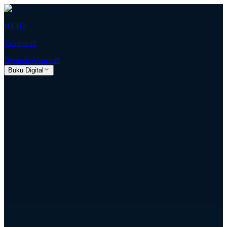
HKBP
hkbp.or.id
Beranda
Almanak
Buku Digital