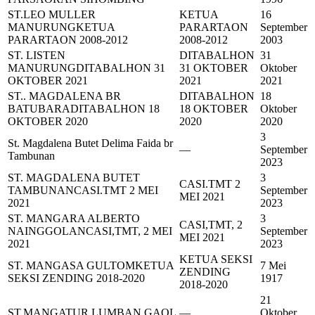
ST.LEO MULLER
KETUA
16
MANURUNG
KETUA
PARARTAON
September
PARARTAON 2008-2012
2008-2012
2003
ST. LISTEN
DITABALHON
31
MANURUNG
DITABALHON 31
31 OKTOBER
Oktober
OKTOBER 2021
2021
2021
ST.. MAGDALENA BR
DITABALHON
18
BATUBARA
DITABALHON 18
18 OKTOBER
Oktober
OKTOBER 2020
2020
2020
3
St. Magdalena Butet Delima Faida br
—
September
Tambunan
2023
ST. MAGDALENA BUTET
3
CASI.TMT 2
TAMBUNAN
CASI.TMT 2 MEI
September
MEI 2021
2021
2023
ST. MANGARA ALBERTO
3
CASI,TMT, 2
NAINGGOLAN
CASI,TMT, 2 MEI
September
MEI 2021
2021
2023
KETUA SEKSI
ST. MANGASA GULTOM
KETUA
7 Mei
ZENDING
SEKSI ZENDING 2018-2020
1917
2018-2020
21
ST.MANGATUR LUMBAN GAOL
—
Oktober