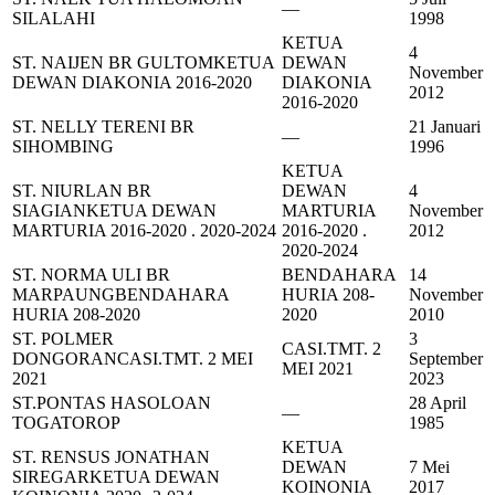
—
SILALAHI
1998
KETUA
4
ST. NAIJEN BR GULTOM
KETUA
DEWAN
November
DEWAN DIAKONIA 2016-2020
DIAKONIA
2012
2016-2020
ST. NELLY TERENI BR
21 Januari
—
SIHOMBING
1996
KETUA
ST. NIURLAN BR
DEWAN
4
SIAGIAN
KETUA DEWAN
MARTURIA
November
MARTURIA 2016-2020 . 2020-2024
2016-2020 .
2012
2020-2024
ST. NORMA ULI BR
BENDAHARA
14
MARPAUNG
BENDAHARA
HURIA 208-
November
HURIA 208-2020
2020
2010
ST. POLMER
3
CASI.TMT. 2
DONGORAN
CASI.TMT. 2 MEI
September
MEI 2021
2021
2023
ST.PONTAS HASOLOAN
28 April
—
TOGATOROP
1985
KETUA
ST. RENSUS JONATHAN
DEWAN
7 Mei
SIREGAR
KETUA DEWAN
KOINONIA
2017