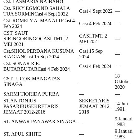
Cst. LASMARIA NAIBAHO
—
—
Cst. RIKY EGMOND SAHALA
Casi 4 Sept 2022
—
TUA SORMIN
Casi 4 Sept 2022
Cst. ROMEI Y.A. MANALU
Casi 4
Casi 4 Feb 2024
—
Feb 2024
CST. SAUT
CASI.TMT. 2
SIRINGORINGO
CASI.TMT. 2
—
MEI 2021
MEI 2021
Cst.SIHOL PERDANA KUSUMA
Casi 15 Sep
—
SIAGIAN
Casi 15 Sep 2024
2024
Cst. SONAR R.E.
Casi 4 Feb 2024
—
BUTARBUTAR
Casi 4 Feb 2024
18
CST.. UCOK MANGATAS
—
Oktober
SINAGA
2020
SARMI TIORIDA PURBA
—
—
ST.ANTONIUS
SEKRETARIS
14 Juli
PASARIBU
SEKRETARIS
JEMAAT 2012-
1991
JEMAAT 2012-2016
2016
9 Januari
ST. ANWAR PANAWAR SINAGA
—
1983
9 Januari
ST. APUL SIHITE
—
1983