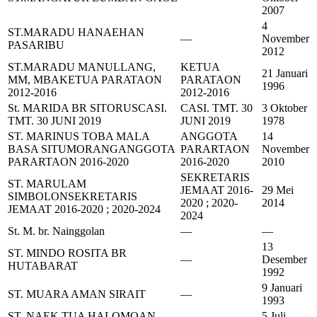
2007
4
ST.MARADU HANAEHAN
—
November
PASARIBU
2012
ST.MARADU MANULLANG,
KETUA
21 Januari
MM, MBA
KETUA PARATAON
PARATAON
1996
2012-2016
2012-2016
St. MARIDA BR SITORUS
CASI.
CASI. TMT. 30
3 Oktober
TMT. 30 JUNI 2019
JUNI 2019
1978
ST. MARINUS TOBA MALA
ANGGOTA
14
BASA SITUMORANG
ANGGOTA
PARARTAON
November
PARARTAON 2016-2020
2016-2020
2010
SEKRETARIS
ST. MARULAM
JEMAAT 2016-
29 Mei
SIMBOLON
SEKRETARIS
2020 ; 2020-
2014
JEMAAT 2016-2020 ; 2020-2024
2024
St. M. br. Nainggolan
—
—
13
ST. MINDO ROSITA BR
—
Desember
HUTABARAT
1992
9 Januari
ST. MUARA AMAN SIRAIT
—
1993
ST. NAEK TUA HALOMOAN
5 Juli