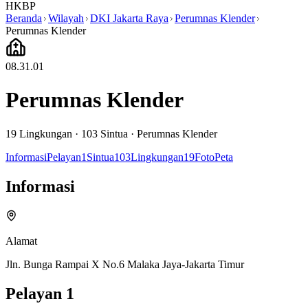
HKBP
Beranda
Wilayah
DKI Jakarta Raya
Perumnas Klender
Perumnas Klender
08.31.01
Perumnas Klender
19
Lingkungan ·
103
Sintua
·
Perumnas Klender
Informasi
Pelayan
1
Sintua
103
Lingkungan
19
Foto
Peta
Informasi
Alamat
Jln. Bunga Rampai X No.6 Malaka Jaya-Jakarta Timur
Pelayan
1