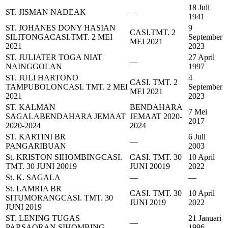
18 Juli
ST. JISMAN NADEAK
—
1941
ST. JOHANES DONY HASIAN
9
CASI.TMT. 2
SILITONGA
CASI.TMT. 2 MEI
September
MEI 2021
2021
2023
ST. JULIATER TOGA NIAT
27 April
—
NAINGGOLAN
1997
ST. JULI HARTONO
4
CASI. TMT. 2
TAMPUBOLON
CASI. TMT. 2 MEI
September
MEI 2021
2021
2023
ST. KALMAN
BENDAHARA
7 Mei
SAGALA
BENDAHARA JEMAAT
JEMAAT 2020-
2017
2020-2024
2024
ST. KARTINI BR
6 Juli
—
PANGARIBUAN
2003
St. KRISTON SIHOMBING
CASI.
CASI. TMT. 30
10 April
TMT. 30 JUNI 20019
JUNI 20019
2022
St. K. SAGALA
—
—
St. LAMRIA BR
CASI. TMT. 30
10 April
SITUMORANG
CASI. TMT. 30
JUNI 2019
2022
JUNI 2019
ST. LENING TUGAS
21 Januari
—
PARSAORAN SIHOMBING
1996