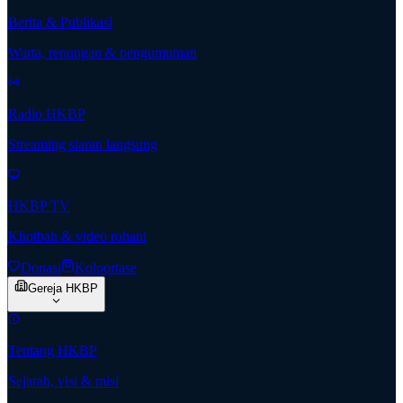
Berita & Publikasi
Warta, renungan & pengumuman
Radio HKBP
Streaming siaran langsung
HKBP TV
Khotbah & video rohani
Donasi
Kolportase
Gereja HKBP
Tentang HKBP
Sejarah, visi & misi