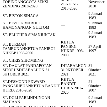
TOBING
ANGGOTA SEKSI
November
ZENDING
ZENDING 2018-2020
2010
2018-2020
9 Januari
ST. BISTOK SINAGA
—
1983
ST. BISYOK MARULI
9 Januari
—
HAMONANGAN GULTOM
1983
9 Januari
ST. BLUCHER SIMANJUNTAK
—
1983
KETUA
ST. BURMAN
PANIROI
27 April
TAMBUNAN
KETUA PANIROI
NHKBP 1998-
1997
NHKBP 1998-2000
2000
ST. CHRIS SIHOMBING
—
—
ST. DAULAT PANDAPOTAN
DITABALHON
31
SITORUS
DITABALHON 31
31 0KTOBER
Oktober
0KTOBER 2021
2021
2021
KETUA
ST.DESMOND EDWARD
21
BANDIT
PANGARIBUAN
KETUA BANDIT
Oktober
HURIA 2016-
HURIA 2016-2020
2007
2020
ST. DOLI PARLINDUNGAN
9 Januari
—
SIAHAAN
1983