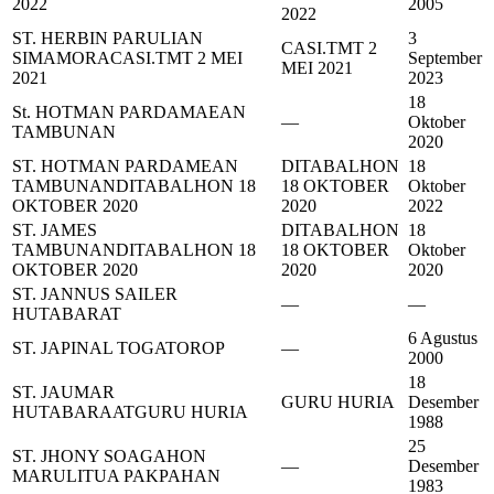
2022
2005
2022
ST. HERBIN PARULIAN
3
CASI.TMT 2
SIMAMORA
CASI.TMT 2 MEI
September
MEI 2021
2021
2023
18
St. HOTMAN PARDAMAEAN
—
Oktober
TAMBUNAN
2020
ST. HOTMAN PARDAMEAN
DITABALHON
18
TAMBUNAN
DITABALHON 18
18 OKTOBER
Oktober
OKTOBER 2020
2020
2022
ST. JAMES
DITABALHON
18
TAMBUNAN
DITABALHON 18
18 OKTOBER
Oktober
OKTOBER 2020
2020
2020
ST. JANNUS SAILER
—
—
HUTABARAT
6 Agustus
ST. JAPINAL TOGATOROP
—
2000
18
ST. JAUMAR
GURU HURIA
Desember
HUTABARAAT
GURU HURIA
1988
25
ST. JHONY SOAGAHON
—
Desember
MARULITUA PAKPAHAN
1983