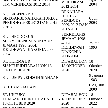
VERIFIKASI
TIM VERIFIKASI 2012-2014
2004
2012-2014
BENAHARA
ST,TEREPINA BR
HURIA 2
SIREGAR
BENAHARA HURIA 2
6 Juli
PERIDOE (
PERIDOE ( 2009-2012 DAN 2012-
2003
2009-2012 DAN
2016)
2012-2016)
SEKRETARIS
ST, THEODORUS
JEMAAT 1998
SITUMORANG
SEKRETARIS
-2004,
25 Juli
JEMAAT 1998 -2004,
KET.DEWAN
1993
KET.DEWAN DIAKONIA 2000-
DIAKONIA
2004
2000-2004
ST. TIURMA BR
DITABALHON
18
SIANTURI
DITABALHON 18
18 OKTOBER
Oktober
OKTOBER 2020
2020
2020
9 Januari
ST. TUMPAL EDISON SIAHAAN
—
1983
6 Agustus
ST.ULAM SIADARI
—
2000
ST. UNTUNG
DITABALHON
18
LUMBANTOBING
DITABALHON
18 OKTOBER
Oktober
18 OKTOBER 2020
2020
2022