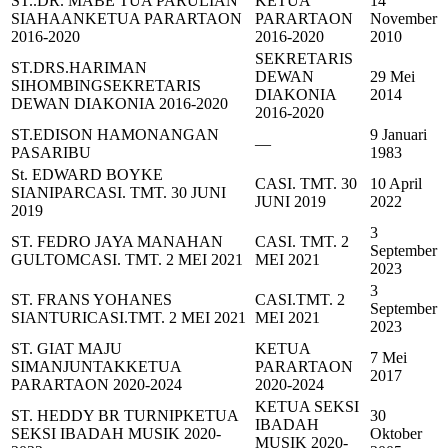
ST..DR. MABE TUA PARULIAN
KETUA
14
SIAHAAN
KETUA PARARTAON
PARARTAON
November
2016-2020
2016-2020
2010
SEKRETARIS
ST.DRS.HARIMAN
DEWAN
29 Mei
SIHOMBING
SEKRETARIS
DIAKONIA
2014
DEWAN DIAKONIA 2016-2020
2016-2020
ST.EDISON HAMONANGAN
9 Januari
—
PASARIBU
1983
St. EDWARD BOYKE
CASI. TMT. 30
10 April
SIANIPAR
CASI. TMT. 30 JUNI
JUNI 2019
2022
2019
3
ST. FEDRO JAYA MANAHAN
CASI. TMT. 2
September
GULTOM
CASI. TMT. 2 MEI 2021
MEI 2021
2023
3
ST. FRANS YOHANES
CASI.TMT. 2
September
SIANTURI
CASI.TMT. 2 MEI 2021
MEI 2021
2023
ST. GIAT MAJU
KETUA
7 Mei
SIMANJUNTAK
KETUA
PARARTAON
2017
PARARTAON 2020-2024
2020-2024
KETUA SEKSI
ST. HEDDY BR TURNIP
KETUA
30
IBADAH
SEKSI IBADAH MUSIK 2020-
Oktober
MUSIK 2020-