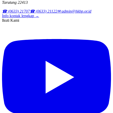
Tarutung 22413
☎ (0633) 21707
☎ (0633) 21122
✉ admin@hkbp.or.id
Info kontak lengkap →
Ikuti Kami