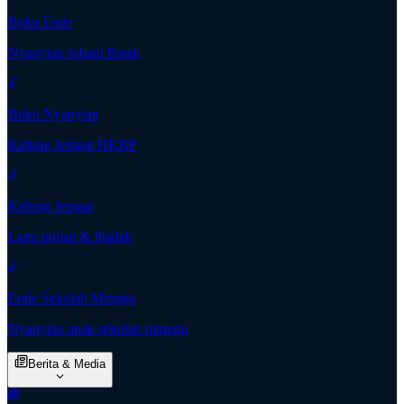
Buku Ende
Nyanyian rohani Batak
Buku Nyanyian
Kidung Jemaat HKBP
Kidung Jemaat
Lagu pujian & ibadah
Ende Sekolah Minggu
Nyanyian anak sekolah minggu
Berita & Media