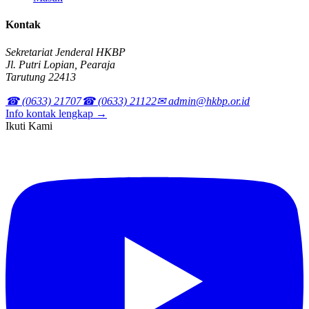
Kontak
Sekretariat Jenderal HKBP
Jl. Putri Lopian, Pearaja
Tarutung 22413
☎ (0633) 21707
☎ (0633) 21122
✉ admin@hkbp.or.id
Info kontak lengkap →
Ikuti Kami