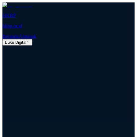
HKBP
hkbp.or.id
Beranda
Almanak
Buku Digital