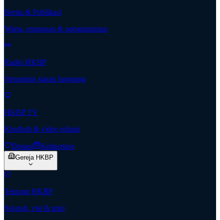
Berita & Publikasi
Warta, renungan & pengumuman
Radio HKBP
Streaming siaran langsung
HKBP TV
Khotbah & video rohani
Donasi
Kolportase
Gereja HKBP
Tentang HKBP
Sejarah, visi & misi