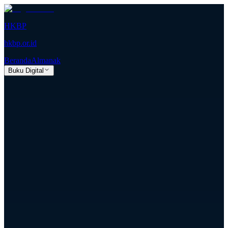
HKBP
hkbp.or.id
Beranda
Almanak
Buku Digital