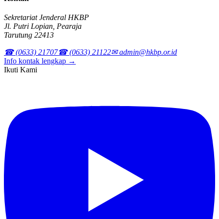
Sekretariat Jenderal HKBP
Jl. Putri Lopian, Pearaja
Tarutung 22413
☎ (0633) 21707
☎ (0633) 21122
✉ admin@hkbp.or.id
Info kontak lengkap →
Ikuti Kami