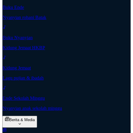
Buku Ende
Nyanyian rohani Batak
Buku Nyanyian
Kidung Jemaat HKBP
Kidung Jemaat
Lagu pujian & ibadah
Ende Sekolah Minggu
Nyanyian anak sekolah minggu
Berita & Media