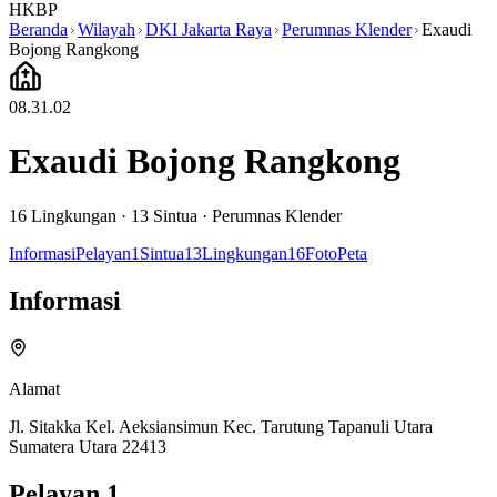
HKBP
Beranda
Wilayah
DKI Jakarta Raya
Perumnas Klender
Exaudi
Bojong Rangkong
08.31.02
Exaudi Bojong Rangkong
16
Lingkungan ·
13
Sintua
·
Perumnas Klender
Informasi
Pelayan
1
Sintua
13
Lingkungan
16
Foto
Peta
Informasi
Alamat
Jl. Sitakka Kel. Aeksiansimun Kec. Tarutung Tapanuli Utara
Sumatera Utara 22413
Pelayan
1