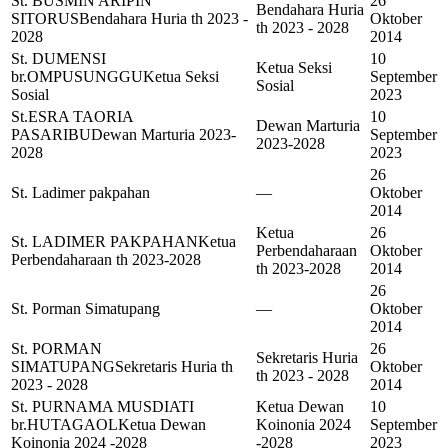
St. BUSMIN ARIPIN
26
Bendahara Huria
SITORUS
Bendahara Huria th 2023 -
Oktober
th 2023 - 2028
2028
2014
St. DUMENSI
10
Ketua Seksi
br.OMPUSUNGGU
Ketua Seksi
September
Sosial
Sosial
2023
St.ESRA TAORIA
10
Dewan Marturia
PASARIBU
Dewan Marturia 2023-
September
2023-2028
2028
2023
26
St. Ladimer pakpahan
—
Oktober
2014
Ketua
26
St. LADIMER PAKPAHAN
Ketua
Perbendaharaan
Oktober
Perbendaharaan th 2023-2028
th 2023-2028
2014
26
St. Porman Simatupang
—
Oktober
2014
St. PORMAN
26
Sekretaris Huria
SIMATUPANG
Sekretaris Huria th
Oktober
th 2023 - 2028
2023 - 2028
2014
St. PURNAMA MUSDIATI
Ketua Dewan
10
br.HUTAGAOL
Ketua Dewan
Koinonia 2024
September
Koinonia 2024 -2028
-2028
2023