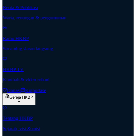
Berita & Publikasi
Warta, renungan & pengumuman
Radio HKBP
Streaming siaran langsung
HKBP TV
Khotbah & video rohani
Donasi
Kolportase
Gereja HKBP
Tentang HKBP
Sejarah, visi & misi