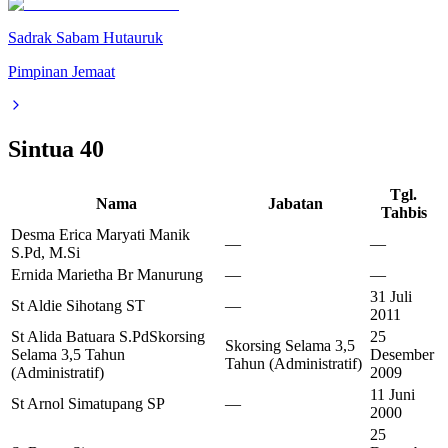
Sadrak Sabam Hutauruk
Pimpinan Jemaat
Sintua
40
Tgl.
Nama
Jabatan
Tahbis
Desma Erica Maryati Manik
—
—
S.Pd, M.Si
Ernida Marietha Br Manurung
—
—
31 Juli
St Aldie Sihotang ST
—
2011
St Alida Batuara S.Pd
Skorsing
25
Skorsing Selama 3,5
Selama 3,5 Tahun
Desember
Tahun (Administratif)
(Administratif)
2009
11 Juni
St Arnol Simatupang SP
—
2000
25