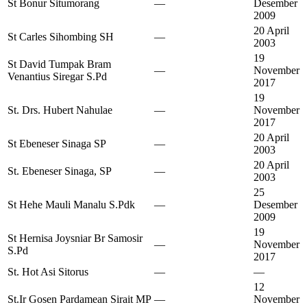
St Bonur Situmorang
—
Desember
2009
20 April
St Carles Sihombing SH
—
2003
19
St David Tumpak Bram
—
November
Venantius Siregar S.Pd
2017
19
St. Drs. Hubert Nahulae
—
November
2017
20 April
St Ebeneser Sinaga SP
—
2003
20 April
St. Ebeneser Sinaga, SP
—
2003
25
St Hehe Mauli Manalu S.Pdk
—
Desember
2009
19
St Hernisa Joysniar Br Samosir
—
November
S.Pd
2017
St. Hot Asi Sitorus
—
—
12
St.Ir Gosen Pardamean Sirait MP
—
November