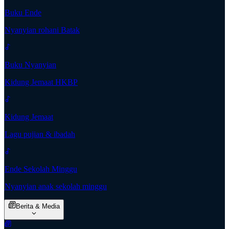
Buku Ende
Nyanyian rohani Batak
Buku Nyanyian
Kidung Jemaat HKBP
Kidung Jemaat
Lagu pujian & ibadah
Ende Sekolah Minggu
Nyanyian anak sekolah minggu
Berita & Media