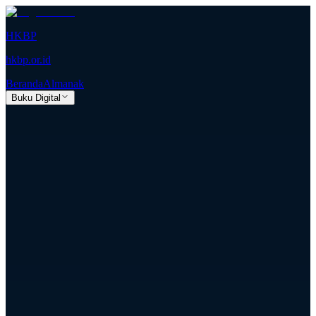
HKBP
hkbp.or.id
Beranda
Almanak
Buku Digital