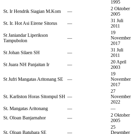
1995
2 Oktober
St. Ir Hendrik Siagian M.Kom
—
2005
31 Juli
St. Ir. Hot Asi Eirene Sitorus
—
2011
19
St Janiandar Liperikson
—
November
Tampubolon
2017
31 Juli
St Johan Silaen SH
—
2011
20 April
St Juara NH Panjaitan Ir
—
2003
19
St Jufri Mangatas Aritonang SE
—
November
2017
27
St. Karliston Horas Sitompul SH
—
November
2022
St. Mangatas Aritonang
—
—
2 Oktober
St. Oloan Banjarnahor
—
2005
25
St. Oloan Batubara SE
—
Desember