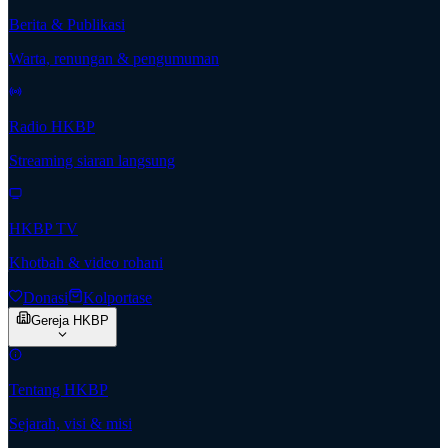
Berita & Publikasi
Warta, renungan & pengumuman
Radio HKBP
Streaming siaran langsung
HKBP TV
Khotbah & video rohani
Donasi
Kolportase
Gereja HKBP
Tentang HKBP
Sejarah, visi & misi