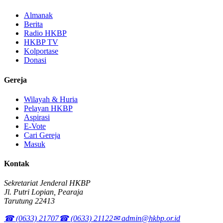
Almanak
Berita
Radio HKBP
HKBP TV
Kolportase
Donasi
Gereja
Wilayah & Huria
Pelayan HKBP
Aspirasi
E-Vote
Cari Gereja
Masuk
Kontak
Sekretariat Jenderal HKBP
Jl. Putri Lopian, Pearaja
Tarutung 22413
☎ (0633) 21707
☎ (0633) 21122
✉ admin@hkbp.or.id