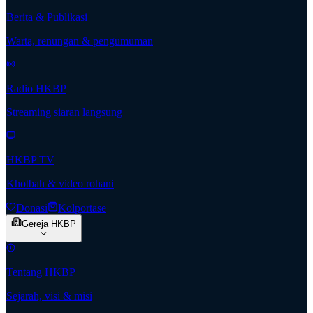
Berita & Publikasi
Warta, renungan & pengumuman
Radio HKBP
Streaming siaran langsung
HKBP TV
Khotbah & video rohani
Donasi
Kolportase
Gereja HKBP
Tentang HKBP
Sejarah, visi & misi