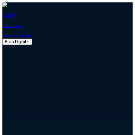
HKBP
hkbp.or.id
Beranda
Almanak
Buku Digital