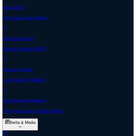
Buku Ende
Nyanyian rohani Batak
Buku Nyanyian
Kidung Jemaat HKBP
Kidung Jemaat
Lagu pujian & ibadah
Ende Sekolah Minggu
Nyanyian anak sekolah minggu
Berita & Media