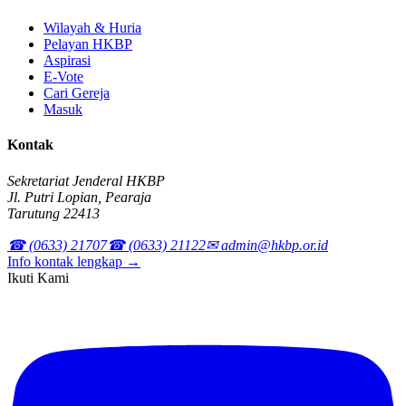
Wilayah & Huria
Pelayan HKBP
Aspirasi
E-Vote
Cari Gereja
Masuk
Kontak
Sekretariat Jenderal HKBP
Jl. Putri Lopian, Pearaja
Tarutung 22413
☎ (0633) 21707
☎ (0633) 21122
✉ admin@hkbp.or.id
Info kontak lengkap →
Ikuti Kami