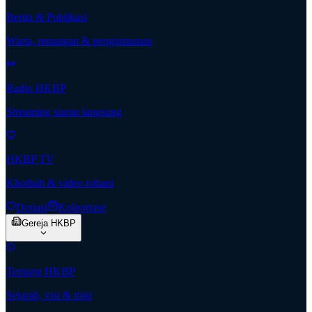
Berita & Publikasi
Warta, renungan & pengumuman
Radio HKBP
Streaming siaran langsung
HKBP TV
Khotbah & video rohani
Donasi
Kolportase
Gereja HKBP
Tentang HKBP
Sejarah, visi & misi