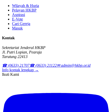
Wilayah & Huria
Pelayan HKBP
Aspirasi
E-Vote
Cari Gereja
Masuk
Kontak
Sekretariat Jenderal HKBP
Jl. Putri Lopian, Pearaja
Tarutung 22413
☎ (0633) 21707
☎ (0633) 21122
✉ admin@hkbp.or.id
Info kontak lengkap →
Ikuti Kami