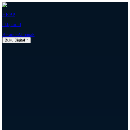
HKBP
hkbp.or.id
Beranda
Almanak
Buku Digital