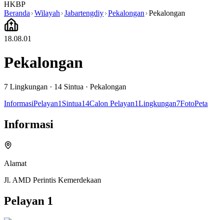
HKBP
Beranda
Wilayah
Jabartengdiy
Pekalongan
Pekalongan
18.08.01
Pekalongan
7
Lingkungan ·
14
Sintua
·
Pekalongan
Informasi
Pelayan
1
Sintua
14
Calon Pelayan
1
Lingkungan
7
Foto
Peta
Informasi
Alamat
Jl. AMD Perintis Kemerdekaan
Pelayan
1