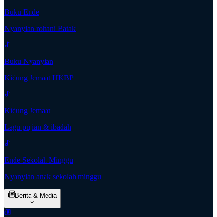
Buku Ende
Nyanyian rohani Batak
Buku Nyanyian
Kidung Jemaat HKBP
Kidung Jemaat
Lagu pujian & ibadah
Ende Sekolah Minggu
Nyanyian anak sekolah minggu
Berita & Media