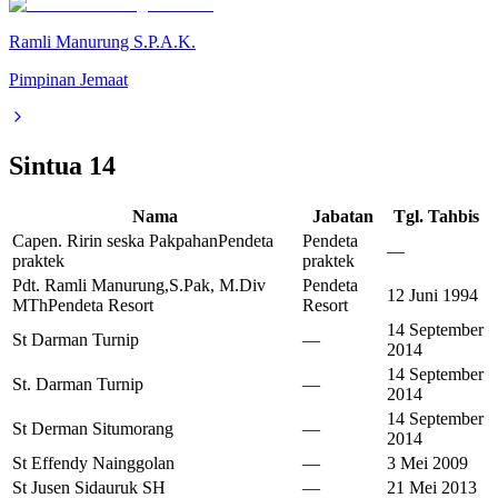
Ramli Manurung S.P.A.K.
Pimpinan Jemaat
Sintua
14
Nama
Jabatan
Tgl. Tahbis
Capen. Ririn seska Pakpahan
Pendeta
Pendeta
—
praktek
praktek
Pdt. Ramli Manurung,S.Pak, M.Div
Pendeta
12 Juni 1994
MTh
Pendeta Resort
Resort
14 September
St Darman Turnip
—
2014
14 September
St. Darman Turnip
—
2014
14 September
St Derman Situmorang
—
2014
St Effendy Nainggolan
—
3 Mei 2009
St Jusen Sidauruk SH
—
21 Mei 2013