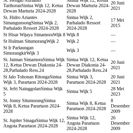
St. Hengki Adrianto
Sintua Wijk 12, Ketua
20 Juni
Tarihoran
Sintua Wijk 12, Ketua
Dewan Marturia 2024-
2021
Dewan Marturia 2024-2028
2028
St. Hidro Ariantes
Sintua Wijk 2,
17 Mei
Simangunsong
Sintua Wijk 2,
Parhalado Ressort
2015
Parhalado Ressort 2024-2028
2024-2028
St Hisar Wijaya Simamora
Wijk 8
Wijk 8
—
St Hulman Situmorang
Wijk 2
Wijk 2
—
St Ir Parlaungan
Wijk 3
—
Simorangkir
Wijk 3
St. Jaiman Simamora
Sintua Wijk
Sintua Wijk 12, Ketua
20 Juni
12, Ketua Dewan Diakonia 24-
Dewan Diakonia 24-
2021
28,Parhalado Ress.24
28,Parhalado Ress.24
St Jalo Tohonan Ritonga
Sintua
Sintua Wijk 3,
20 Juni
Wijk 3, Parartaon 2024-2028
Parartaon 2024-2028
2021
St. Jefri Nainggolan
Sintua Wijk
28 Mei
Sintua Wijk 5
5
2023
St. Jonny Situmorang
Sintua
8
Sintua Wijk 8, Ketua
Wijk 8, Ketua Parartaon 2024-
Desember
Parartaon 2024-2028
2028
2009
Sintua Wijk 12,
26
St. Jupiter Sinaga
Sintua Wijk 12,
Angota Parartaon
Desember
Angota Parartaon 2024-2028
2024-2028
2009