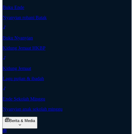
Buku Ende
Nyanyian rohani Batak
Buku Nyanyian
Kidung Jemaat HKBP
Kidung Jemaat
Lagu pujian & ibadah
Ende Sekolah Minggu
Nyanyian anak sekolah minggu
Berita & Media