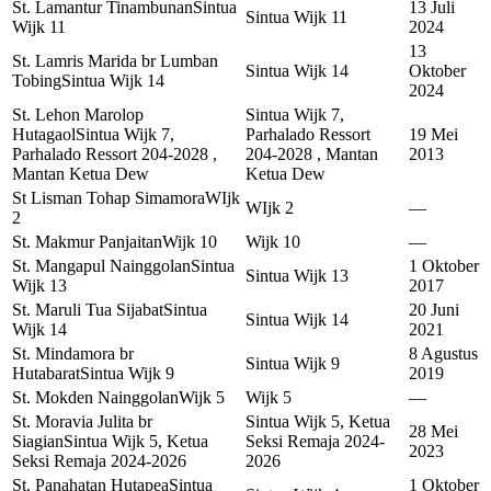
St. Lamantur Tinambunan
Sintua
13 Juli
Sintua Wijk 11
Wijk 11
2024
13
St. Lamris Marida br Lumban
Sintua Wijk 14
Oktober
Tobing
Sintua Wijk 14
2024
St. Lehon Marolop
Sintua Wijk 7,
Hutagaol
Sintua Wijk 7,
Parhalado Ressort
19 Mei
Parhalado Ressort 204-2028 ,
204-2028 , Mantan
2013
Mantan Ketua Dew
Ketua Dew
St Lisman Tohap Simamora
WIjk
WIjk 2
—
2
St. Makmur Panjaitan
Wijk 10
Wijk 10
—
St. Mangapul Nainggolan
Sintua
1 Oktober
Sintua Wijk 13
Wijk 13
2017
St. Maruli Tua Sijabat
Sintua
20 Juni
Sintua Wijk 14
Wijk 14
2021
St. Mindamora br
8 Agustus
Sintua Wijk 9
Hutabarat
Sintua Wijk 9
2019
St. Mokden Nainggolan
Wijk 5
Wijk 5
—
St. Moravia Julita br
Sintua Wijk 5, Ketua
28 Mei
Siagian
Sintua Wijk 5, Ketua
Seksi Remaja 2024-
2023
Seksi Remaja 2024-2026
2026
St. Panahatan Hutapea
Sintua
1 Oktober