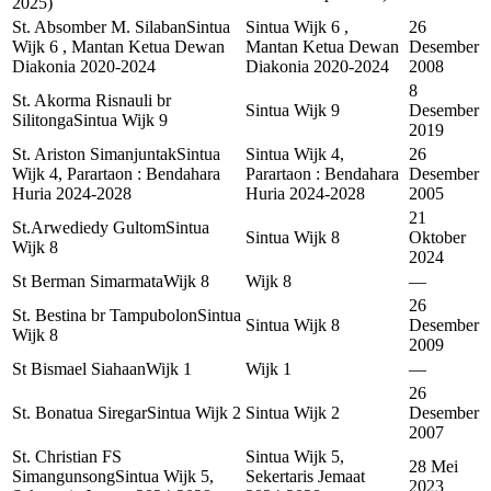
2025)
St. Absomber M. Silaban
Sintua
Sintua Wijk 6 ,
26
Wijk 6 , Mantan Ketua Dewan
Mantan Ketua Dewan
Desember
Diakonia 2020-2024
Diakonia 2020-2024
2008
8
St. Akorma Risnauli br
Sintua Wijk 9
Desember
Silitonga
Sintua Wijk 9
2019
St. Ariston Simanjuntak
Sintua
Sintua Wijk 4,
26
Wijk 4, Parartaon : Bendahara
Parartaon : Bendahara
Desember
Huria 2024-2028
Huria 2024-2028
2005
21
St.Arwediedy Gultom
Sintua
Sintua Wijk 8
Oktober
Wijk 8
2024
St Berman Simarmata
Wijk 8
Wijk 8
—
26
St. Bestina br Tampubolon
Sintua
Sintua Wijk 8
Desember
Wijk 8
2009
St Bismael Siahaan
Wijk 1
Wijk 1
—
26
St. Bonatua Siregar
Sintua Wijk 2
Sintua Wijk 2
Desember
2007
St. Christian FS
Sintua Wijk 5,
28 Mei
Simangunsong
Sintua Wijk 5,
Sekertaris Jemaat
2023