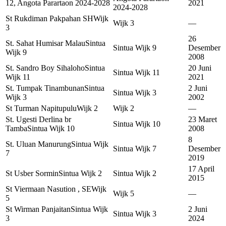
12, Angota Parartaon 2024-2028
2021
2024-2028
St Rukdiman Pakpahan SH
Wijk
Wijk 3
—
3
26
St. Sahat Humisar Malau
Sintua
Sintua Wijk 9
Desember
Wijk 9
2008
St. Sandro Boy Sihaloho
Sintua
20 Juni
Sintua Wijk 11
Wijk 11
2021
St. Tumpak Tinambunan
Sintua
2 Juni
Sintua Wijk 3
Wijk 3
2002
St Turman Napitupulu
Wijk 2
Wijk 2
—
St. Ugesti Derlina br
23 Maret
Sintua Wijk 10
Tamba
Sintua Wijk 10
2008
8
St. Uluan Manurung
Sintua Wijk
Sintua Wijk 7
Desember
7
2019
17 April
St Usber Sormin
Sintua Wijk 2
Sintua Wijk 2
2015
St Viermaan Nasution , SE
Wijk
Wijk 5
—
5
St Wirman Panjaitan
Sintua Wijk
2 Juni
Sintua Wijk 3
3
2024