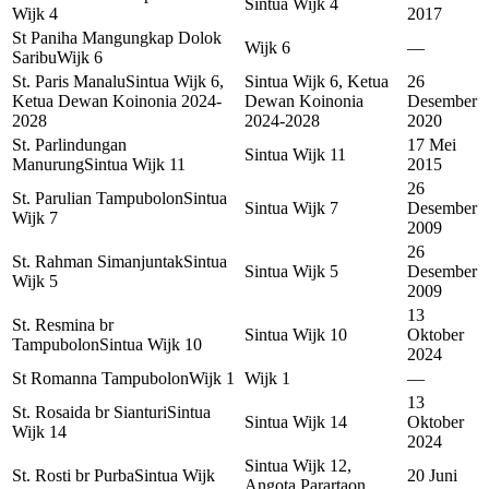
Sintua Wijk 4
Wijk 4
2017
St Paniha Mangungkap Dolok
Wijk 6
—
Saribu
Wijk 6
St. Paris Manalu
Sintua Wijk 6,
Sintua Wijk 6, Ketua
26
Ketua Dewan Koinonia 2024-
Dewan Koinonia
Desember
2028
2024-2028
2020
St. Parlindungan
17 Mei
Sintua Wijk 11
Manurung
Sintua Wijk 11
2015
26
St. Parulian Tampubolon
Sintua
Sintua Wijk 7
Desember
Wijk 7
2009
26
St. Rahman Simanjuntak
Sintua
Sintua Wijk 5
Desember
Wijk 5
2009
13
St. Resmina br
Sintua Wijk 10
Oktober
Tampubolon
Sintua Wijk 10
2024
St Romanna Tampubolon
Wijk 1
Wijk 1
—
13
St. Rosaida br Sianturi
Sintua
Sintua Wijk 14
Oktober
Wijk 14
2024
Sintua Wijk 12,
St. Rosti br Purba
Sintua Wijk
20 Juni
Angota Parartaon