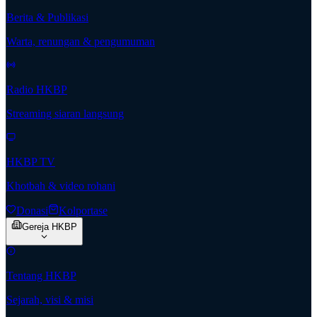
Berita & Publikasi
Warta, renungan & pengumuman
Radio HKBP
Streaming siaran langsung
HKBP TV
Khotbah & video rohani
Donasi
Kolportase
Gereja HKBP
Tentang HKBP
Sejarah, visi & misi