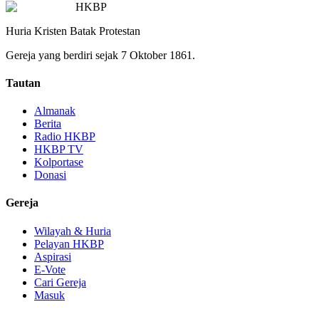
HKBP
Huria Kristen Batak Protestan
Gereja yang berdiri sejak 7 Oktober 1861.
Tautan
Almanak
Berita
Radio HKBP
HKBP TV
Kolportase
Donasi
Gereja
Wilayah & Huria
Pelayan HKBP
Aspirasi
E-Vote
Cari Gereja
Masuk