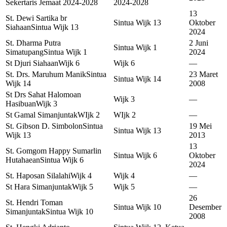
Sekertaris Jemaat 2024-2028
2024-2028
13
St. Dewi Sartika br
Sintua Wijk 13
Oktober
Siahaan
Sintua Wijk 13
2024
St. Dharma Putra
2 Juni
Sintua Wijk 1
Simatupang
Sintua Wijk 1
2024
St Djuri Siahaan
Wijk 6
Wijk 6
—
St. Drs. Maruhum Manik
Sintua
23 Maret
Sintua Wijk 14
Wijk 14
2008
St Drs Sahat Halomoan
Wijk 3
—
Hasibuan
Wijk 3
St Gamal Simanjuntak
WIjk 2
WIjk 2
—
St. Gibson D. Simbolon
Sintua
19 Mei
Sintua Wijk 13
Wijk 13
2013
13
St. Gomgom Happy Sumarlin
Sintua Wijk 6
Oktober
Hutahaean
Sintua Wijk 6
2024
St. Haposan Silalahi
Wijk 4
Wijk 4
—
St Hara Simanjuntak
Wijk 5
Wijk 5
—
26
St. Hendri Toman
Sintua Wijk 10
Desember
Simanjuntak
Sintua Wijk 10
2008