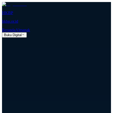
HKBP
hkbp.or.id
Beranda
Almanak
Buku Digital