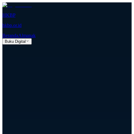
HKBP
hkbp.or.id
Beranda
Almanak
Buku Digital