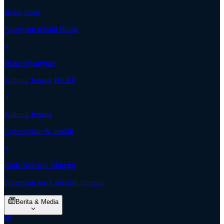
Buku Ende
Nyanyian rohani Batak
Buku Nyanyian
Kidung Jemaat HKBP
Kidung Jemaat
Lagu pujian & ibadah
Ende Sekolah Minggu
Nyanyian anak sekolah minggu
Berita & Media