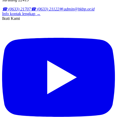
☎ (0633) 21707
☎ (0633) 21122
✉ admin@hkbp.or.id
Info kontak lengkap →
Ikuti Kami