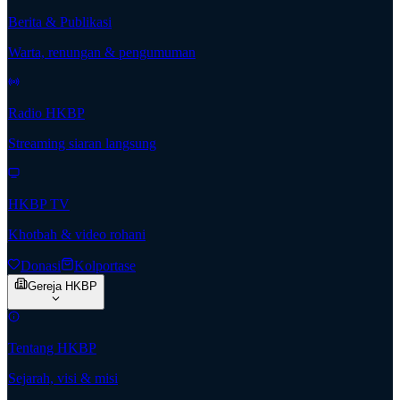
Berita & Publikasi
Warta, renungan & pengumuman
Radio HKBP
Streaming siaran langsung
HKBP TV
Khotbah & video rohani
Donasi
Kolportase
Gereja HKBP
Tentang HKBP
Sejarah, visi & misi