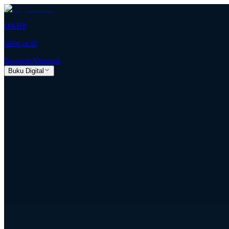
HKBP
hkbp.or.id
Beranda
Almanak
Buku Digital