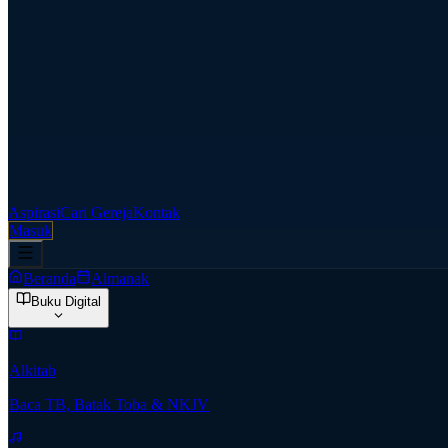
Aspirasi
Cari Gereja
Kontak
Masuk
Beranda
Almanak
Buku Digital
Alkitab
Baca TB, Batak Toba & NKJV