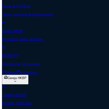
Berita & Publikasi
Warta, renungan & pengumuman
Radio HKBP
Streaming siaran langsung
HKBP TV
Khotbah & video rohani
Donasi
Kolportase
Gereja HKBP
Tentang HKBP
Sejarah, visi & misi