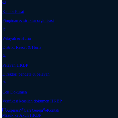
Kantor Pusat
Pimpinan & struktur organisasi
Wilayah & Huria
Distrik, Resort & Huria
Pelayan HKBP
Direktori pendeta & pelayan
Cek Dokumen
Verifikasi keaslian dokumen HKBP
Aspirasi
Cari Gereja
Kontak
Masuk ke Akun HKBP