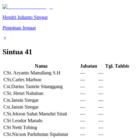
Hendri Julianto Siregar
Pimpinan Jemaat
Sintua
41
Nama
Jabatan
Tgl. Tahbis
CSt. Aryanto Manullang S.H
—
—
CSt.Carles Marbun
—
—
Cst.Darius Tamrin Sitanggang
—
—
CSt. Henri Nababan
—
—
Cst.Jansin Siregar
—
—
Cst.Jansin Siregar
—
—
CSt.Jekson Sahat Marudut Sirait
—
—
CSt Leodor Manalu
—
—
CSt Netti Tobing
—
—
CSt.Nicson Parluhutan Sipahutar
—
—