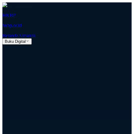
HKBP
hkbp.or.id
Beranda
Almanak
Buku Digital