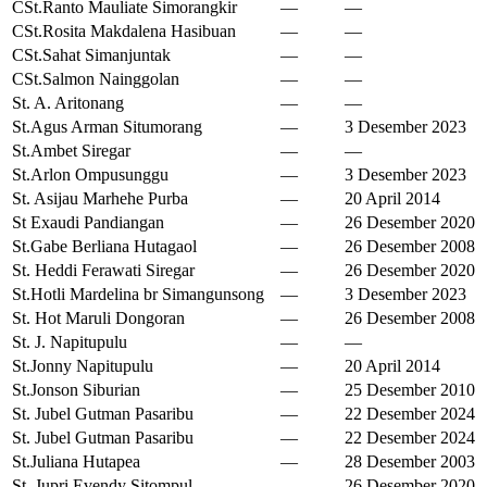
CSt.Ranto Mauliate Simorangkir
—
—
CSt.Rosita Makdalena Hasibuan
—
—
CSt.Sahat Simanjuntak
—
—
CSt.Salmon Nainggolan
—
—
St. A. Aritonang
—
—
St.Agus Arman Situmorang
—
3 Desember 2023
St.Ambet Siregar
—
—
St.Arlon Ompusunggu
—
3 Desember 2023
St. Asijau Marhehe Purba
—
20 April 2014
St Exaudi Pandiangan
—
26 Desember 2020
St.Gabe Berliana Hutagaol
—
26 Desember 2008
St. Heddi Ferawati Siregar
—
26 Desember 2020
St.Hotli Mardelina br Simangunsong
—
3 Desember 2023
St. Hot Maruli Dongoran
—
26 Desember 2008
St. J. Napitupulu
—
—
St.Jonny Napitupulu
—
20 April 2014
St.Jonson Siburian
—
25 Desember 2010
St. Jubel Gutman Pasaribu
—
22 Desember 2024
St. Jubel Gutman Pasaribu
—
22 Desember 2024
St.Juliana Hutapea
—
28 Desember 2003
St. Jupri Evendy Sitompul
—
26 Desember 2020