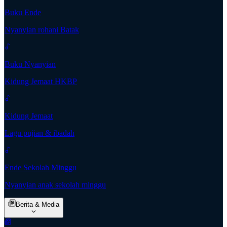
Buku Ende
Nyanyian rohani Batak
Buku Nyanyian
Kidung Jemaat HKBP
Kidung Jemaat
Lagu pujian & ibadah
Ende Sekolah Minggu
Nyanyian anak sekolah minggu
Berita & Media