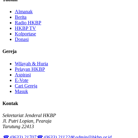
Almanak
Berita
Radio HKBP
HKBP TV
Kolportase
Donasi
Gereja
Wilayah & Huria
Pelayan HKBP
Aspirasi
E-Vote
Cari Gereja
Masuk
Kontak
Sekretariat Jenderal HKBP
Jl. Putri Lopian, Pearaja
Tarutung 22413
☎ (0633) 21707
☎ (0633) 21122
✉ admin@hkbp.or.id