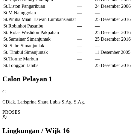
St.Liston Pangaribuan
—
24 Desember 2006
St M Nainggolan
—
—
St.Pinitia Mian Tiawan Lumbansiantar
—
25 Desember 2016
St Robinhot Pasaribu
—
—
St. Rolas Waslidon Pakpahan
—
25 Desember 2016
St.Samsinar Simanjuntak
—
25 Desember 2016
St. S. br. Simanjuntak
—
—
St. Timbul Simanjuntak
—
11 Desember 2005
St.Tiorme Marbun
—
—
St.Tonggor Tamba
—
25 Desember 2016
Calon Pelayan
1
C
CDiak. Larisprina Shara Lubis S.Ag. S.Ag.
PROSES
Lingkungan / Wijk
16