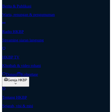
Berita & Publikasi
Warta, renungan & pengumuman
Radio HKBP
Streaming siaran langsung
HKBP TV
Khotbah & video rohani
Donasi
Kolportase
Gereja HKBP
Tentang HKBP
Sejarah, visi & misi