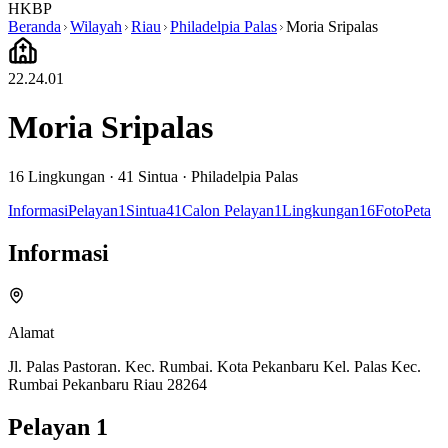
HKBP
Beranda
Wilayah
Riau
Philadelpia Palas
Moria Sripalas
22.24.01
Moria Sripalas
16
Lingkungan ·
41
Sintua
·
Philadelpia Palas
Informasi
Pelayan
1
Sintua
41
Calon Pelayan
1
Lingkungan
16
Foto
Peta
Informasi
Alamat
Jl. Palas Pastoran. Kec. Rumbai. Kota Pekanbaru Kel. Palas Kec.
Rumbai Pekanbaru Riau 28264
Pelayan
1