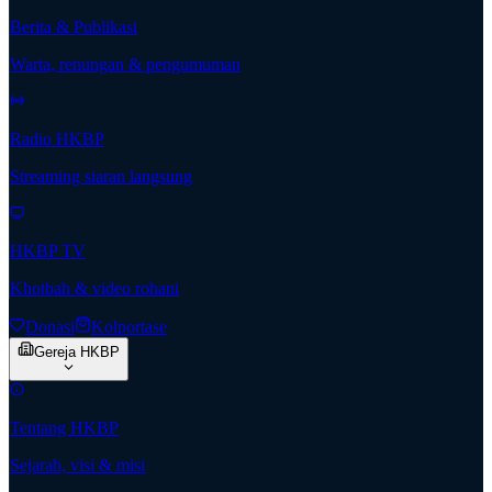
Berita & Publikasi
Warta, renungan & pengumuman
Radio HKBP
Streaming siaran langsung
HKBP TV
Khotbah & video rohani
Donasi
Kolportase
Gereja HKBP
Tentang HKBP
Sejarah, visi & misi