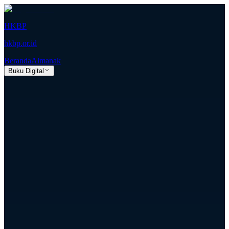
HKBP
hkbp.or.id
Beranda
Almanak
Buku Digital