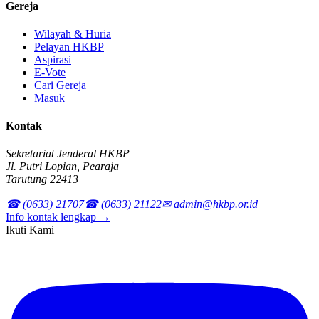
Gereja
Wilayah & Huria
Pelayan HKBP
Aspirasi
E-Vote
Cari Gereja
Masuk
Kontak
Sekretariat Jenderal HKBP
Jl. Putri Lopian, Pearaja
Tarutung 22413
☎ (0633) 21707
☎ (0633) 21122
✉ admin@hkbp.or.id
Info kontak lengkap →
Ikuti Kami