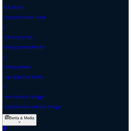
Buku Ende
Nyanyian rohani Batak
Buku Nyanyian
Kidung Jemaat HKBP
Kidung Jemaat
Lagu pujian & ibadah
Ende Sekolah Minggu
Nyanyian anak sekolah minggu
Berita & Media