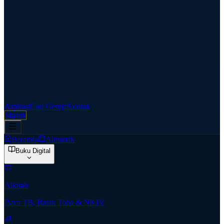
Aspirasi
Cari Gereja
Kontak
Masuk
Beranda
Almanak
Buku Digital
Alkitab
Baca TB, Batak Toba & NKJV