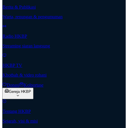
Berita & Publikasi
Warta, renungan & pengumuman
Radio HKBP
Streaming siaran langsung
HKBP TV
Khotbah & video rohani
Donasi
Kolportase
Gereja HKBP
Tentang HKBP
Sejarah, visi & misi