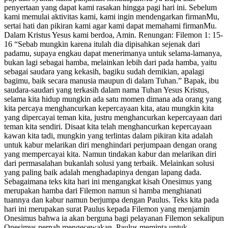
penyertaan yang dapat kami rasakan hingga pagi hari ini. Sebelum
kami memulai aktivitas kami, kami ingin mendengarkan firmanMu,
sertai hati dan pikiran kami agar kami dapat memahami firmanMu.
Dalam Kristus Yesus kami berdoa, Amin. Renungan: Filemon 1: 15-
16 “Sebab mungkin karena itulah dia dipisahkan sejenak dari
padamu, supaya engkau dapat menerimanya untuk selama-lamanya,
bukan lagi sebagai hamba, melainkan lebih dari pada hamba, yaitu
sebagai saudara yang kekasih, bagiku sudah demikian, apalagi
bagimu, baik secara manusia maupun di dalam Tuhan.” Bapak, ibu
saudara-saudari yang terkasih dalam nama Tuhan Yesus Kristus,
selama kita hidup mungkin ada satu momen dimana ada orang yang
kita percaya menghancurkan kepercayaan kita, atau mungkin kita
yang dipercayai teman kita, justru menghancurkan kepercayaan dari
teman kita sendiri. Disaat kita telah menghancurkan kepercayaan
kawan kita tadi, mungkin yang terlintas dalam pikiran kita adalah
untuk kabur melarikan diri menghindari perjumpaan dengan orang
yang mempercayai kita. Namun tindakan kabur dan melarikan diri
dari permasalahan bukanlah solusi yang terbaik. Melainkan solusi
yang paling baik adalah menghadapinya dengan lapang dada.
Sebagaimana teks kita hari ini mengangkat kisah Onesimus yang
merupakan hamba dari Filemon namun si hamba menghianati
tuannya dan kabur namun berjumpa dengan Paulus. Teks kita pada
hari ini merupakan surat Paulus kepada Filemon yang menjamin
Onesimus bahwa ia akan berguna bagi pelayanan Filemon sekalipun
Onesimus pernah mengecewakan. Paulus meminta untuk