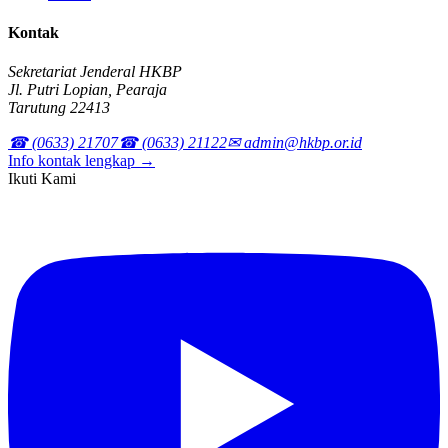
Kontak
Sekretariat Jenderal HKBP
Jl. Putri Lopian, Pearaja
Tarutung 22413
☎ (0633) 21707
☎ (0633) 21122
✉ admin@hkbp.or.id
Info kontak lengkap →
Ikuti Kami