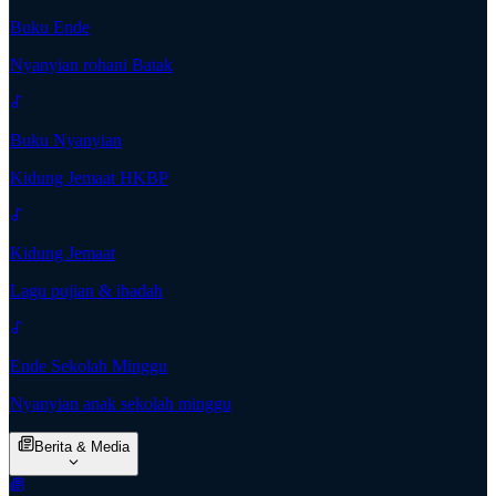
Buku Ende
Nyanyian rohani Batak
Buku Nyanyian
Kidung Jemaat HKBP
Kidung Jemaat
Lagu pujian & ibadah
Ende Sekolah Minggu
Nyanyian anak sekolah minggu
Berita & Media