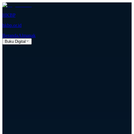
HKBP
hkbp.or.id
Beranda
Almanak
Buku Digital