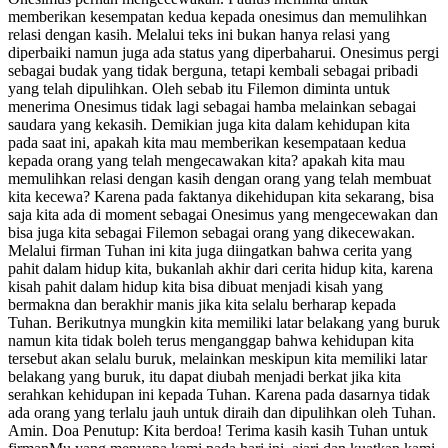
memberikan kesempatan kedua kepada onesimus dan memulihkan
relasi dengan kasih. Melalui teks ini bukan hanya relasi yang
diperbaiki namun juga ada status yang diperbaharui. Onesimus pergi
sebagai budak yang tidak berguna, tetapi kembali sebagai pribadi
yang telah dipulihkan. Oleh sebab itu Filemon diminta untuk
menerima Onesimus tidak lagi sebagai hamba melainkan sebagai
saudara yang kekasih. Demikian juga kita dalam kehidupan kita
pada saat ini, apakah kita mau memberikan kesempataan kedua
kepada orang yang telah mengecawakan kita? apakah kita mau
memulihkan relasi dengan kasih dengan orang yang telah membuat
kita kecewa? Karena pada faktanya dikehidupan kita sekarang, bisa
saja kita ada di moment sebagai Onesimus yang mengecewakan dan
bisa juga kita sebagai Filemon sebagai orang yang dikecewakan.
Melalui firman Tuhan ini kita juga diingatkan bahwa cerita yang
pahit dalam hidup kita, bukanlah akhir dari cerita hidup kita, karena
kisah pahit dalam hidup kita bisa dibuat menjadi kisah yang
bermakna dan berakhir manis jika kita selalu berharap kepada
Tuhan. Berikutnya mungkin kita memiliki latar belakang yang buruk
namun kita tidak boleh terus menganggap bahwa kehidupan kita
tersebut akan selalu buruk, melainkan meskipun kita memiliki latar
belakang yang buruk, itu dapat diubah menjadi berkat jika kita
serahkan kehidupan ini kepada Tuhan. Karena pada dasarnya tidak
ada orang yang terlalu jauh untuk diraih dan dipulihkan oleh Tuhan.
Amin. Doa Penutup: Kita berdoa! Terima kasih kasih Tuhan untuk